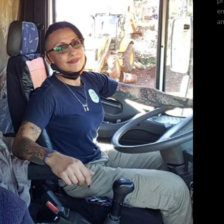
pr
en
am