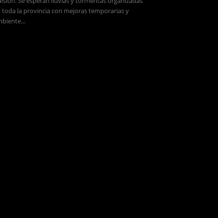
esión. Se esperan lluvias y tormentas organizadas
 toda la provincia con mejoras temporarias y
biente...