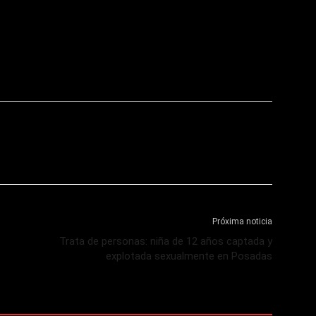
Próxima noticia
Trata de personas: niña de 12 años captada y
explotada sexualmente en Posadas