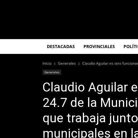
El
Misionero
DESTACADAS
PROVINCIALES
POLÍT
Inicio
Generales
Claudio Aguilar es otro funciona
Generales
Claudio Aguilar e
24.7 de la Munic
que trabaja junt
municipales en la