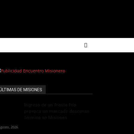
ÚLTIMAS DE MISIONES
Ingreso de un frente frío
provoca un marcado descenso
térmico en Misiones
agosto, 2026