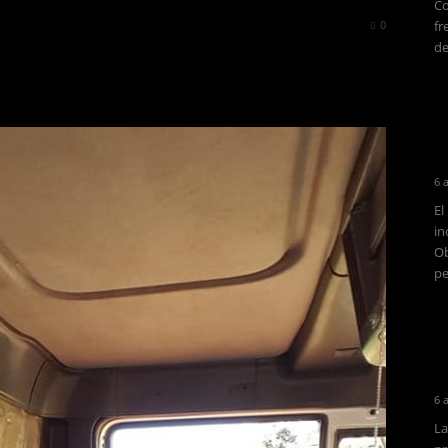
Co
947
0
fr
de
6 
El
in
Ob
pe
6 
La