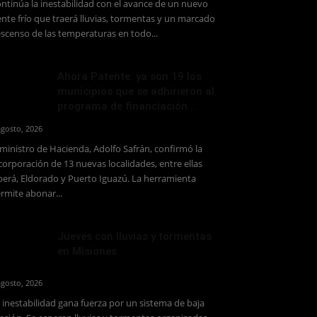
ntinúa la inestabilidad con el avance de un nuevo
ente frío que traerá lluvias, tormentas y un marcado
scenso de las temperaturas en todo...
Ahora Patente: ya son 19 los
municipios que se adhirieron al
programa de financiación...
agosto, 2026
 ministro de Hacienda, Adolfo Safrán, confirmó la
corporación de 13 nuevas localidades, entre ellas
erá, Eldorado y Puerto Iguazú. La herramienta
rmite abonar...
Jueves con lluvias y tormentas
en Misiones
agosto, 2026
 inestabilidad gana fuerza por un sistema de baja