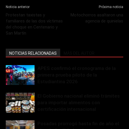
Noticia anterior
Próxima noticia
Protestan taxistas y
Motochorros asaltaron una
familiares de las dos víctimas
agencia de quinielas
del choque en Centenario y
San Martín
NOTICIAS RELACIONADAS
MÁS DEL AUTOR
APES confirmó el cronograma de la
primera prueba piloto de la
Estudiantina 2026
El Gobierno nacional eliminó trámites
para importar alimentos con
certificación internacional
Posadas prorrogó hasta fin de año el