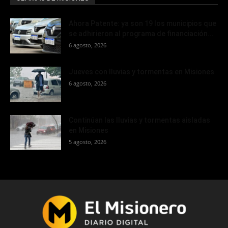
Ahora Patente: ya son 19 los municipios que
se adhirieron al programa de financiación...
6 agosto, 2026
Jueves con lluvias y tormentas en Misiones
6 agosto, 2026
Continúan las lluvias y tormentas aisladas
en Misiones
5 agosto, 2026