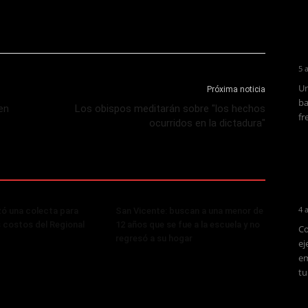
5 
Un
Próxima noticia
ba
en
Los obispos meditarán sobre "los hechos
fr
ocurridos en la dictadura"
4 
zó una colecta para
San Vicente: buscan a una menor de
s costos del Regional
12 años que se fue a la escuela y no
Co
regresó a su hogar
ej
em
tu