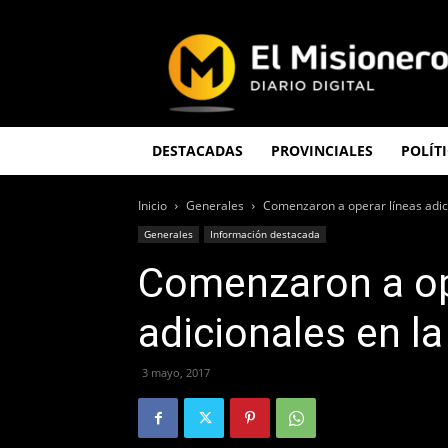
El
Misionero
DESTACADAS
PROVINCIALES
POLÍT
Inicio
Generales
Comenzaron a operar líneas adic
Generales
Información destacada
Comenzaron a op
adicionales en l
3 mayo, 2017