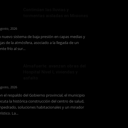
Continúan las lluvias y
tormentas aisladas en Misiones
agosto, 2026
 nuevo sistema de baja presión en capas medias y
jas de la atmósfera, asociado a la llegada de un
ente frío al sur...
Almafuerte: avanzan obras del
Hospital Nivel I, viviendas y
asfalto
agosto, 2026
n el respaldo del Gobierno provincial, el municipio
ecuta la histórica construcción del centro de salud,
pedrado, soluciones habitacionales y un mirador
rístico. La...