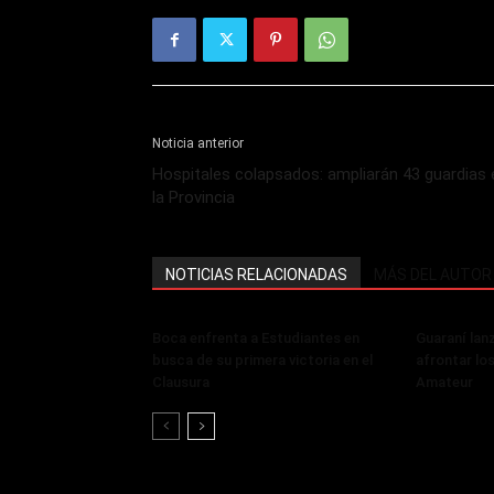
Noticia anterior
Hospitales colapsados: ampliarán 43 guardias 
la Provincia
NOTICIAS RELACIONADAS
MÁS DEL AUTOR
Boca enfrenta a Estudiantes en
Guaraní lan
busca de su primera victoria en el
afrontar lo
Clausura
Amateur