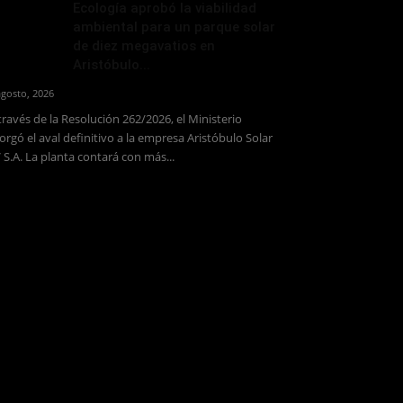
Ecología aprobó la viabilidad
ambiental para un parque solar
de diez megavatios en
Aristóbulo...
agosto, 2026
través de la Resolución 262/2026, el Ministerio
orgó el aval definitivo a la empresa Aristóbulo Solar
 S.A. La planta contará con más...