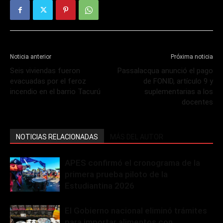
Noticia anterior
Próxima noticia
Seis viviendas fueron
Passalacqua anunció el pago
evacuadas por el feroz
de FONID, artículo 9 y
incendio en el barrio Tacurú
suplementarias a los
docentes
NOTICIAS RELACIONADAS
MÁS DEL AUTOR
APES confirmó el cronograma de la
primera prueba piloto de la
Estudiantina 2026
El Gobierno nacional eliminó trámites
para importar alimentos con