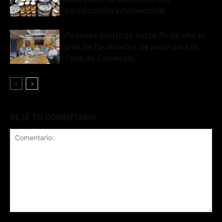
certificación internacional
Posadas prorrogó hasta fin de año el
plan de facilidades de pago para la
Tasa de Comercio
DEJÁ TU COMENTARIO