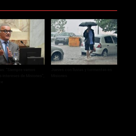
ras: “Siempre vamos
Jueves con lluvias y tormentas en
s intereses de Misiones”,
Misiones
ce