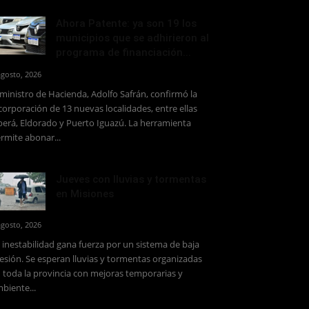
Ahora Patente: ya son 19 los
municipios que se adhirieron al
programa de financiación...
agosto, 2026
 ministro de Hacienda, Adolfo Safrán, confirmó la
corporación de 13 nuevas localidades, entre ellas
erá, Eldorado y Puerto Iguazú. La herramienta
rmite abonar...
Jueves con lluvias y tormentas
en Misiones
agosto, 2026
 inestabilidad gana fuerza por un sistema de baja
esión. Se esperan lluvias y tormentas organizadas
 toda la provincia con mejoras temporarias y
biente...