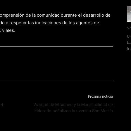
comprensión de la comunidad durante el desarrollo de
ado a respetar las indicaciones de los agentes de
5 
 viales.
Un
ba
fr
Próxima noticia
24
Vialidad de Misiones y la Municipalidad de
Eldorado señalizan la avenida San Martín