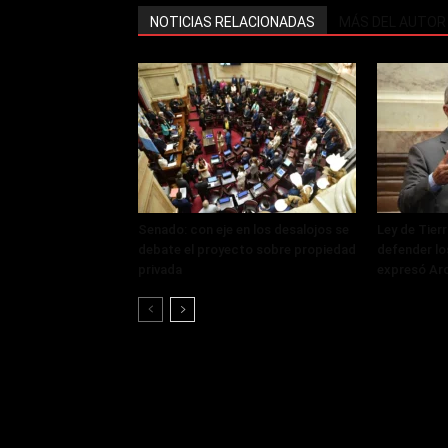
NOTICIAS RELACIONADAS
MÁS DEL AUTOR
Senado: con eje en los desalojos se
Ley de Tier
debate el proyecto sobre propiedad
defender lo
privada
expresó Ar