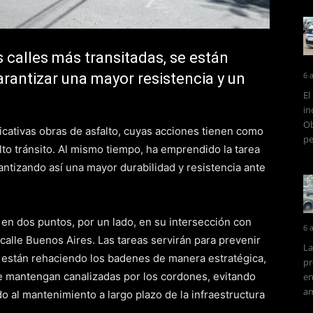
 calles más transitadas, se están
6 
rantizar una mayor resistencia y un
El
in
Ob
ficativas obras de asfalto, cuyas acciones tienen como
pe
alto tránsito. Al mismo tiempo, ha emprendido la tarea
antizando así una mayor durabilidad y resistencia ante
a en dos puntos, por un lado, en su intersección con
6 
n calle Buenos Aires. Las tareas servirán para prevenir
La
e están rehaciendo los badenes de manera estratégica,
pr
 se mantengan canalizadas por los cordones, evitando
en
am
 al mantenimiento a largo plazo de la infraestructura