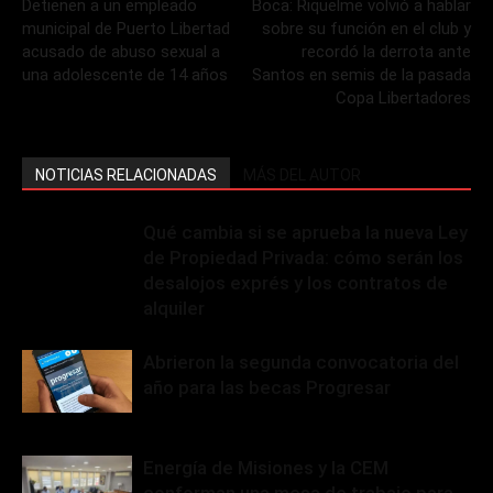
Detienen a un empleado
Boca: Riquelme volvió a hablar
municipal de Puerto Libertad
sobre su función en el club y
acusado de abuso sexual a
recordó la derrota ante
una adolescente de 14 años
Santos en semis de la pasada
Copa Libertadores
NOTICIAS RELACIONADAS
MÁS DEL AUTOR
Qué cambia si se aprueba la nueva Ley
de Propiedad Privada: cómo serán los
desalojos exprés y los contratos de
alquiler
Abrieron la segunda convocatoria del
año para las becas Progresar
Energía de Misiones y la CEM