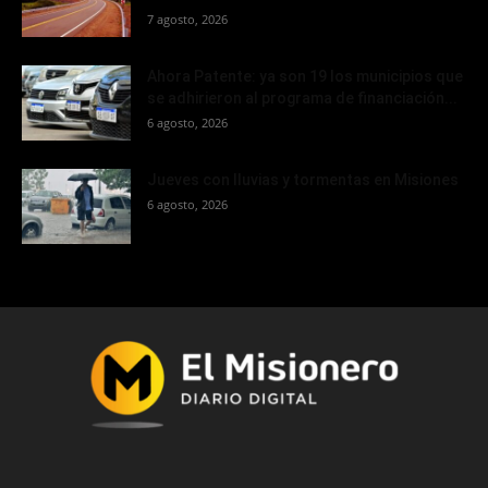
7 agosto, 2026
Ahora Patente: ya son 19 los municipios que
se adhirieron al programa de financiación...
6 agosto, 2026
Jueves con lluvias y tormentas en Misiones
6 agosto, 2026