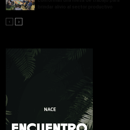
conforman una mesa de trabajo para
brindar alivio al sector productivo