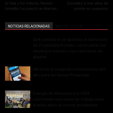
la Vida y los Valores, Ramón
González a tres años de
Amarilla fue puesto en libertad
prisión en suspenso
NOTICIAS RELACIONADAS
MÁS DEL AUTOR
Qué cambia si se aprueba la nueva Ley
de Propiedad Privada: cómo serán los
desalojos exprés y los contratos de
alquiler
Abrieron la segunda convocatoria del
año para las becas Progresar
Energía de Misiones y la CEM
conforman una mesa de trabajo para
brindar alivio al sector productivo