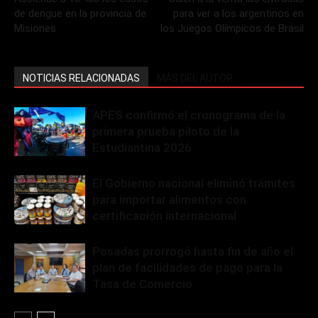
de dengue en la provincia de
para ver a los argentinos en
Misiones
los Juegos Olímpicos de Brasil
NOTICIAS RELACIONADAS
MÁS DEL AUTOR
APES confirmó el cronograma de la
primera prueba piloto de la
Estudiantina 2026
El Gobierno nacional eliminó trámites
para importar alimentos con
certificación internacional
Posadas prorrogó hasta fin de año el
plan de facilidades de pago para la
Tasa de Comercio