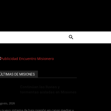
ÚLTIMAS DE MISIONES
Continúan las lluvias y
tormentas aisladas en Misiones
agosto, 2026
 nuevo sistema de baja presión en capas medias y