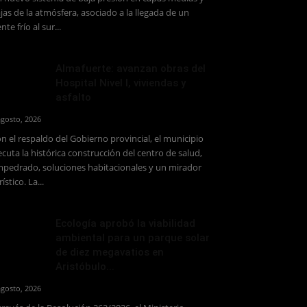
jas de la atmósfera, asociado a la llegada de un
ente frío al sur...
Almafuerte: avanzan obras del
Hospital Nivel I, viviendas y
asfalto
agosto, 2026
n el respaldo del Gobierno provincial, el municipio
ecuta la histórica construcción del centro de salud,
pedrado, soluciones habitacionales y un mirador
rístico. La...
Ecología aprobó la viabilidad
ambiental para un parque solar
de diez megavatios en
Aristóbulo...
agosto, 2026