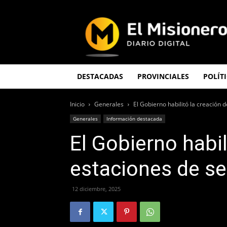
El
Misionero
DESTACADAS
PROVINCIALES
POLÍT
Inicio
Generales
El Gobierno habilitó la creación 
Generales
Información destacada
El Gobierno habil
estaciones de se
12 diciembre, 2025