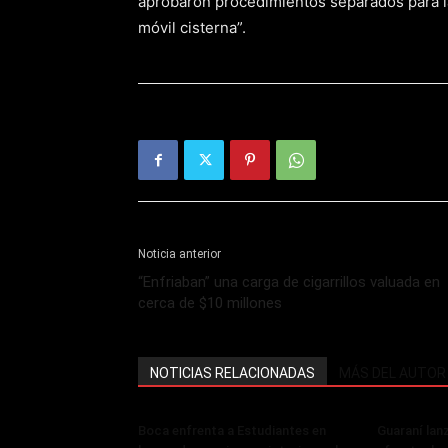
aprobaron procedimientos separados para la 
móvil cisterna”.
Noticia anterior
“Enfriaban” una carga de cigarrillos valuada en
cerca de $10 millones
NOTICIAS RELACIONADAS
MÁS DEL AUTOR
Boca enfrenta a Estudiantes en
Guaraní lan