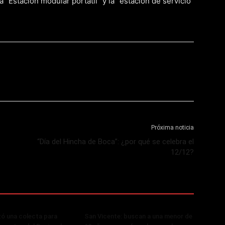
“Estación modular portátil” y la “estación de servicio
Próxima noticia
“Día del Hincha de Boca”: ¿por qué se celebra el
12/12?
zó una colecta para
San Vicente: buscan a una menor de