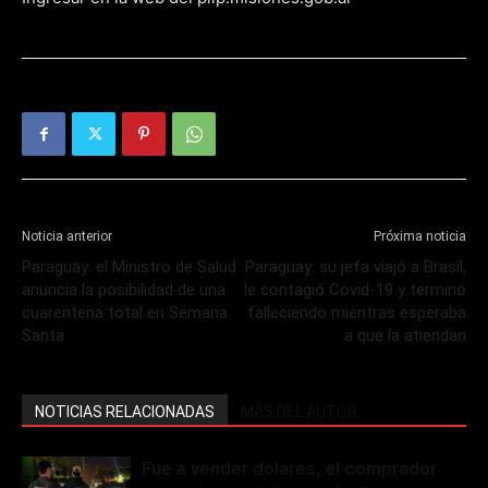
Noticia anterior
Próxima noticia
Paraguay: el Ministro de Salud
Paraguay: su jefa viajó a Brasil,
anuncia la posibilidad de una
le contagió Covid-19 y terminó
cuarentena total en Semana
falleciendo mientras esperaba
Santa
a que la atiendan
NOTICIAS RELACIONADAS
MÁS DEL AUTOR
Fue a vender dólares, el comprador