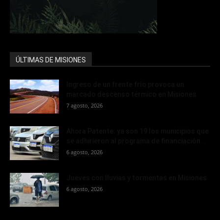
ÚLTIMAS DE MISIONES
Ingreso de un frente frío provoca un
marcado descenso térmico en Misiones
7 agosto, 2026
Ahora Patente: ya son 19 los municipios que
se adhirieron al programa de financiación...
6 agosto, 2026
Jueves con lluvias y tormentas en Misiones
6 agosto, 2026