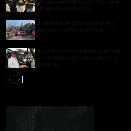
escapó con el dinero y le dispararon
durante la persecución
Temporal dejó destrozos y daños
materiales en tres provincias
Passalacqua destacó que Jeep Fest
es el evento más convocante de la
provincia