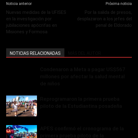
Noticia anterior
Próxima noticia
Nuevas medidas de la UFISES
Por la salida de presos,
en la investigación por
desplazaron a los jefes del
jubilaciones apócrifas en
penal de Eldorado
Misiones y Formosa
NOTICIAS RELACIONADAS
MÁS DEL AUTOR
Condenaron a Meta a pagar US$567
millones por afectar la salud mental
de niños
Reprogramaron la primera prueba
piloto de la Estudiantina posadeña
APES confirmó el cronograma de la
primera prueba piloto de la