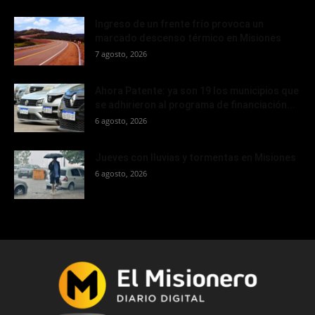
Ingreso de un frente frío provoca un
marcado descenso térmico en Misiones
7 agosto, 2026
Ahora Patente: ya son 19 los municipios que
se adhirieron al programa de financiación...
6 agosto, 2026
Jueves con lluvias y tormentas en Misiones
6 agosto, 2026