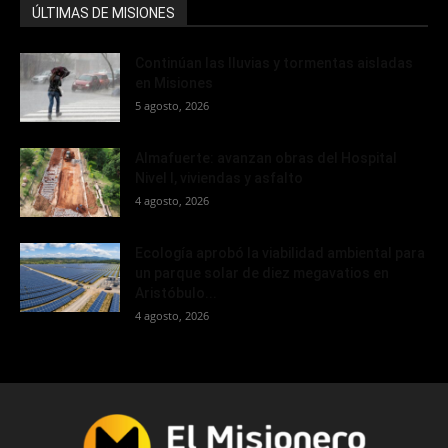
ÚLTIMAS DE MISIONES
Continúan las lluvias y tormentas aisladas
en Misiones
5 agosto, 2026
Almafuerte: avanzan obras del Hospital
Nivel I, viviendas y asfalto
4 agosto, 2026
Ecología aprobó la viabilidad ambiental para
un parque solar de diez megavatios en
Aristóbulo...
4 agosto, 2026