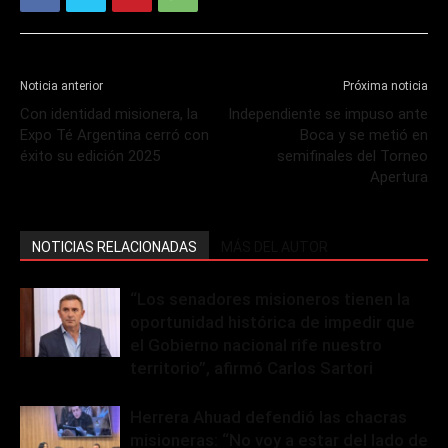
Noticia anterior
Próxima noticia
Con identidad misionera, la
Independiente se impuso ante
Expo Té Argentina cerró con
Boca y se metió en
éxito su edición 2025
semifinales del Torneo
Apertura
NOTICIAS RELACIONADAS
MÁS DEL AUTOR
“Los senadores misioneros tienen la
oportunidad histórica de impedir que
el Gobierno nacional rife nuestro
territorio”, afirmó Carlos Sartori
Herrera Ahuad defendió las chacras
misioneras: “No voy a estar del lado de