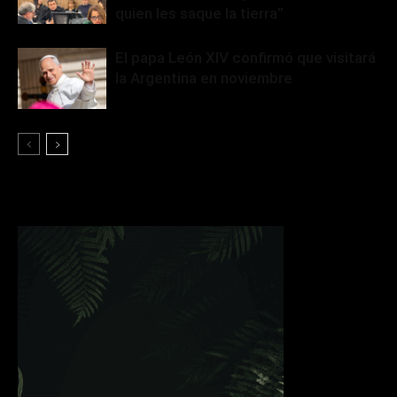
quien les saque la tierra”
El papa León XIV confirmó que visitará
la Argentina en noviembre