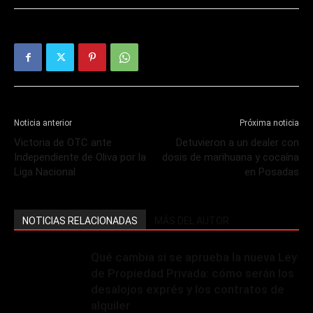
Noticia anterior
Próxima noticia
Victoria de OTC ante
Detuvieron a un dealer con
Independiente de Oliva por la
dosis de marihuana y cocaína
Liga Nacional
en Posadas
NOTICIAS RELACIONADAS
MÁS DEL AUTOR
Qué cambia si se aprueba la nueva Ley
de Propiedad Privada: cómo serán los
desalojos exprés y los contratos de
alquiler