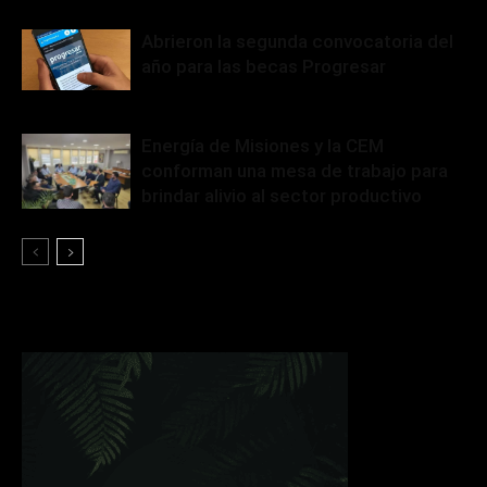
Abrieron la segunda convocatoria del
año para las becas Progresar
Energía de Misiones y la CEM
conforman una mesa de trabajo para
brindar alivio al sector productivo