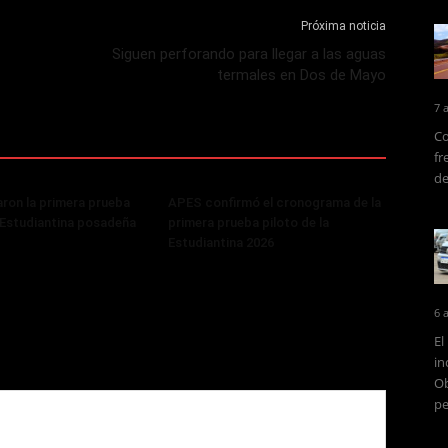
Próxima noticia
Siguen perforando para llegar a las aguas
termales en Dos de Mayo
7 
Co
fr
de
ron la primera prueba
APES confirmó el cronograma de la
a Estudiantina posadeña
primera prueba piloto de la
Estudiantina 2026
6 
El
in
Ob
pe