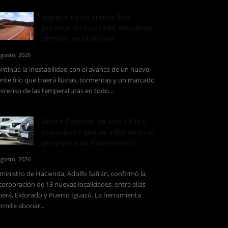
Ingreso de un frente frío
provoca un marcado descenso
térmico en Misiones
agosto, 2026
ntinúa la inestabilidad con el avance de un nuevo
ente frío que traerá lluvias, tormentas y un marcado
scenso de las temperaturas en todo...
Ahora Patente: ya son 19 los
municipios que se adhirieron al
programa de financiación...
agosto, 2026
 ministro de Hacienda, Adolfo Safrán, confirmó la
corporación de 13 nuevas localidades, entre ellas
erá, Eldorado y Puerto Iguazú. La herramienta
rmite abonar...