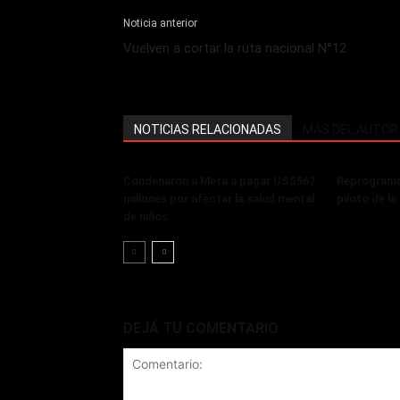
Noticia anterior
Vuelven a cortar la ruta nacional N°12
NOTICIAS RELACIONADAS
MÁS DEL AUTOR
Condenaron a Meta a pagar US$567
Reprograma
millones por afectar la salud mental
piloto de l
de niños
DEJÁ TU COMENTARIO