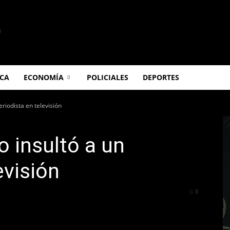
ICA
ECONOMÍA
POLICIALES
DEPORTES
riodista en televisión
 insultó a un
evisión
275
0