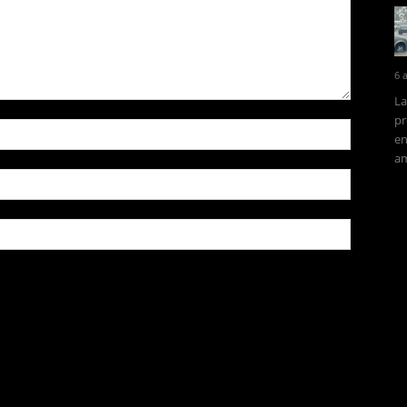
6 
La
pr
en
am
owser for the next time I comment.