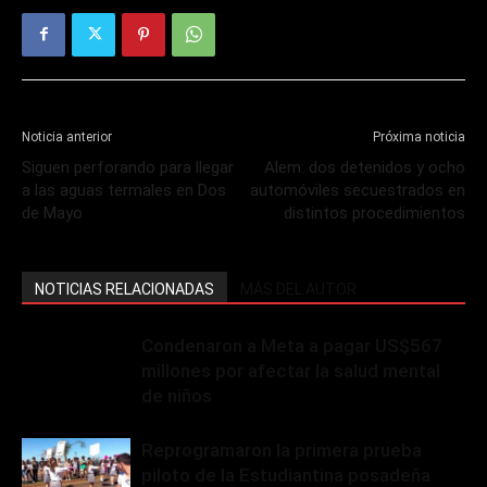
Noticia anterior
Próxima noticia
Siguen perforando para llegar
Alem: dos detenidos y ocho
a las aguas termales en Dos
automóviles secuestrados en
de Mayo
distintos procedimientos
NOTICIAS RELACIONADAS
MÁS DEL AUTOR
Condenaron a Meta a pagar US$567
millones por afectar la salud mental
de niños
Reprogramaron la primera prueba
piloto de la Estudiantina posadeña