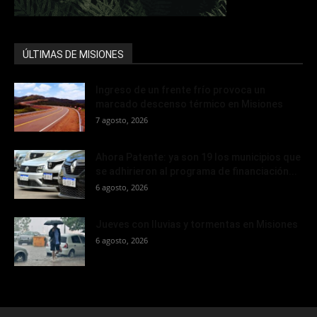
ÚLTIMAS DE MISIONES
Ingreso de un frente frío provoca un
marcado descenso térmico en Misiones
7 agosto, 2026
Ahora Patente: ya son 19 los municipios que
se adhirieron al programa de financiación...
6 agosto, 2026
Jueves con lluvias y tormentas en Misiones
6 agosto, 2026