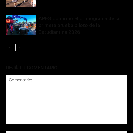
APES confirmó el cronograma de la
primera prueba piloto de la
Estudiantina 2026
DEJÁ TU COMENTARIO