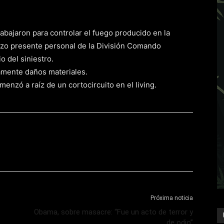
abajaron para controlar el fuego producido en la
hizo presente personal de la División Comando
o del siniestro.
amente daños materiales.
menzó a raíz de un cortocircuito en el living.
Próxima noticia
Obama, sobre masacre: “Fue un acto de terror y
de odio”