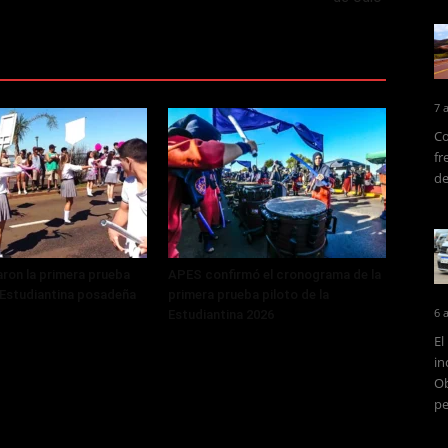
7 
Co
fr
de
ron la primera prueba
APES confirmó el cronograma de la
a Estudiantina posadeña
primera prueba piloto de la
6 
Estudiantina 2026
El
in
Ob
pe