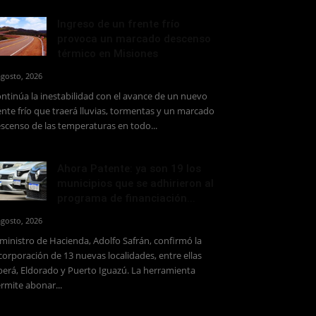
Ingreso de un frente frío
provoca un marcado descenso
térmico en Misiones
agosto, 2026
ntinúa la inestabilidad con el avance de un nuevo
ente frío que traerá lluvias, tormentas y un marcado
scenso de las temperaturas en todo...
Ahora Patente: ya son 19 los
municipios que se adhirieron al
programa de financiación...
agosto, 2026
 ministro de Hacienda, Adolfo Safrán, confirmó la
corporación de 13 nuevas localidades, entre ellas
erá, Eldorado y Puerto Iguazú. La herramienta
rmite abonar...