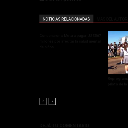
NOTICIAS RELACIONADAS
MÁS DEL AUTOR
Condenaron a Meta a pagar US$567
millones por afectar la salud mental
de niños
Reprograma
piloto de l
DEJÁ TU COMENTARIO