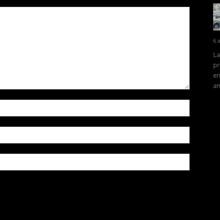
6 
La
pr
en
am
owser for the next time I comment.