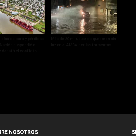
 días de paro y pérdidas
Más de 20 mil usuarios quedaron sin
, Nación suspendió el
luz en el AMBA por las tormentas
 desató el conflicto
BRE NOSOTROS
S