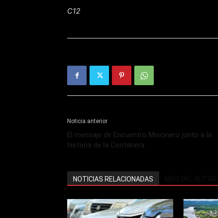
C12
Noticia anterior
El mensaje de Encuentro Misionero junto a la
historia de la Costanera
NOTICIAS RELACIONADAS
MÁS DEL AUTOR