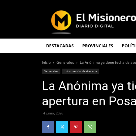
El
Misionero
DESTACADAS
PROVINCIALES
POLÍT
Inicio
Generales
La Anónima ya tiene fecha de ap
Generales
Información destacada
La Anónima ya ti
apertura en Pos
4 junio, 2026