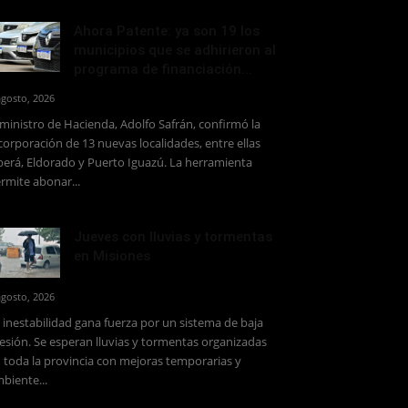
Ahora Patente: ya son 19 los
municipios que se adhirieron al
programa de financiación...
agosto, 2026
 ministro de Hacienda, Adolfo Safrán, confirmó la
corporación de 13 nuevas localidades, entre ellas
erá, Eldorado y Puerto Iguazú. La herramienta
rmite abonar...
Jueves con lluvias y tormentas
en Misiones
agosto, 2026
 inestabilidad gana fuerza por un sistema de baja
esión. Se esperan lluvias y tormentas organizadas
 toda la provincia con mejoras temporarias y
biente...