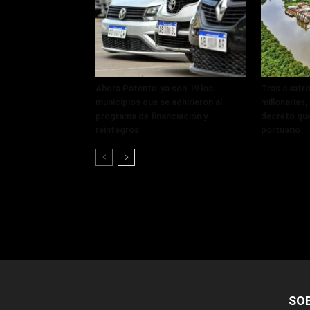
Ahora Patente: ya son 19 los
Tras cuatro
municipios que se adhirieron al
millonarias
programa de financiación y
decreto que
reintegros
portuario
SO