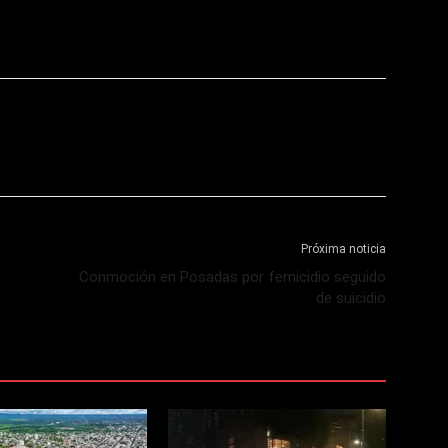
Próxima noticia
Conmoción en Posadas por femicidio seguido
de suicidio