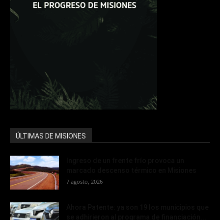
ÚLTIMAS DE MISIONES
Ingreso de un frente frío provoca un
marcado descenso térmico en Misiones
7 agosto, 2026
Ahora Patente: ya son 19 los municipios que
se adhirieron al programa de financiación...