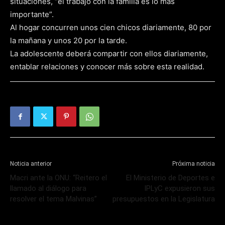
situaciones, “el trabajo con la familia es lo más
importante”.
Al hogar concurren unos cien chicos diariamente, 80 por
la mañana y unos 20 por la tarde.
La adolescente deberá compartir con ellos diariamente,
entablar relaciones y conocer más sobre esta realidad.
Noticia anterior
Próxima noticia
Macri ante la ONU: “Reitero el
El Ministerio de Deportes e
llamado al diálogo para
IPLyC expusieron sus
resolver el tema Malvinas”
presupuestos en la Legislatura