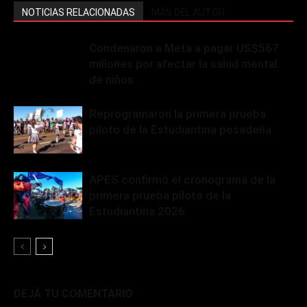
NOTICIAS RELACIONADAS
MÁS DEL AUTOR
Condenaron a Meta a pagar US$567
millones por afectar la salud mental
de niños
Reprogramaron la primera prueba
piloto de la Estudiantina posadeña
APES confirmó el cronograma de la
primera prueba piloto de la
Estudiantina 2026
DEJÁ TU COMENTARIO