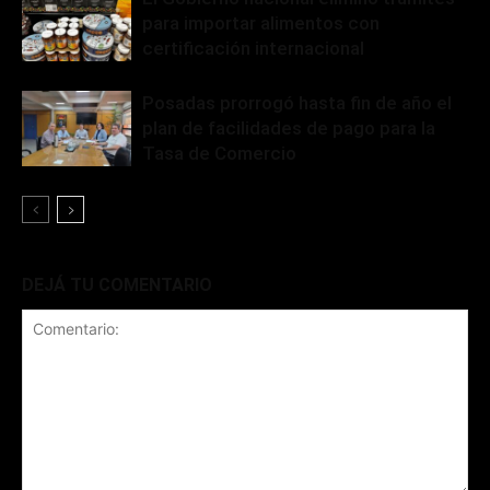
para importar alimentos con
certificación internacional
Posadas prorrogó hasta fin de año el
plan de facilidades de pago para la
Tasa de Comercio
DEJÁ TU COMENTARIO