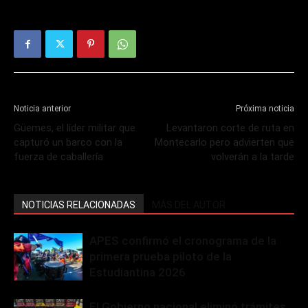
Noticia anterior
Próxima noticia
Güemes, el líder militar que
Levantaron corte de ruta en
capturó un barco con la
Montecarlo pero advierten que
fuerza de caballería
volverán a la tarde
NOTICIAS RELACIONADAS
MÁS DEL AUTOR
APES confirmó el cronograma de la
primera prueba piloto de la
Estudiantina 2026
El Gobierno nacional eliminó trámites