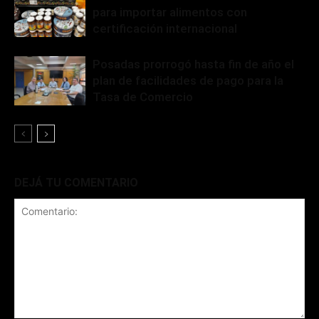
para importar alimentos con
certificación internacional
Posadas prorrogó hasta fin de año el
plan de facilidades de pago para la
Tasa de Comercio
DEJÁ TU COMENTARIO