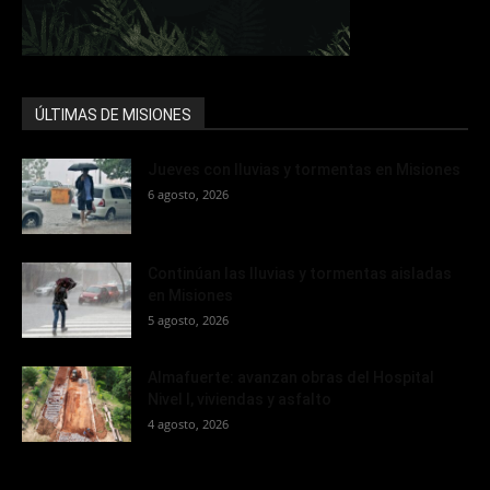
ÚLTIMAS DE MISIONES
Jueves con lluvias y tormentas en Misiones
6 agosto, 2026
Continúan las lluvias y tormentas aisladas
en Misiones
5 agosto, 2026
Almafuerte: avanzan obras del Hospital
Nivel I, viviendas y asfalto
4 agosto, 2026