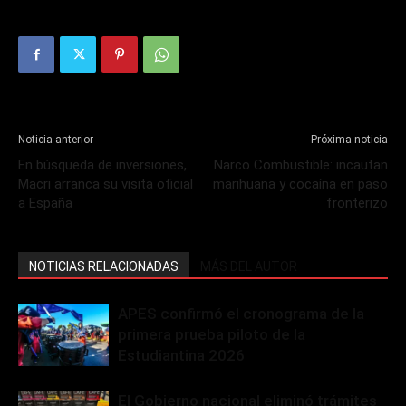
Noticia anterior
Próxima noticia
En búsqueda de inversiones,
Narco Combustible: incautan
Macri arranca su visita oficial
marihuana y cocaína en paso
a España
fronterizo
NOTICIAS RELACIONADAS
MÁS DEL AUTOR
APES confirmó el cronograma de la
primera prueba piloto de la
Estudiantina 2026
El Gobierno nacional eliminó trámites