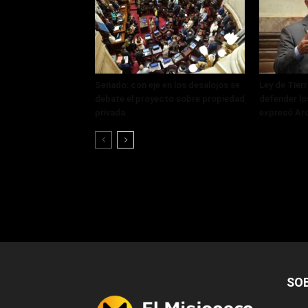
Senado: con eje en los desalojos se
Ley de Tier
debate el proyecto sobre propiedad
defender lo
privada
expresó Ar
SO