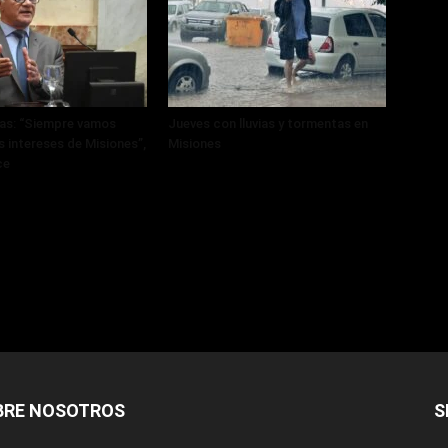
ras: “Siempre vamos
Jueves con lluvias y tormentas en
s intereses de Misiones”,
Misiones
ce
BRE NOSOTROS
S