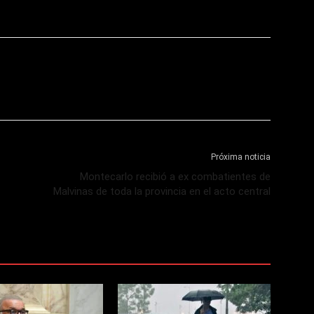
Próxima noticia
Montecarlo recibió a ex combatientes de
Malvinas de toda la provincia en el acto central