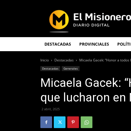
El
Misionero
DESTACADAS
PROVINCIALES
POLÍT
Inicio
Destacadas
Micaela Gacek: “Honor a todos 
Destacadas
Generales
Micaela Gacek: “
que lucharon en 
2 abril, 2025