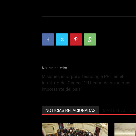
Noticia anterior
Misiones incorporó tecnología PET en el
Instituto del Cáncer: “El hecho de salud más
importante del país”
NOTICIAS RELACIONADAS
MÁS DEL AUTOR