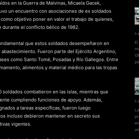
aídos en la Guerra de Malvinas, Micaela Gacek,
tuvo un encuentro con asociaciones de ex soldados
 como objetivo poner en valor el trabajo de quienes,
 durante el conflicto bélico de 1982.
6 
El
l fundamental que estos soldados desempeñaron en
in
y abastecimiento. Fueron parte del Ejército Argentino,
Ob
bases como Santo Tomé, Posadas y Río Gallegos. Entre
pe
rmamento, alimentos y material médico para las tropas
 soldados combatieron en las islas, mientras que
inente cumpliendo funciones de apoyo. Además,
6 
gnados a tareas específicas, fueron luego
La
os incluso debieron mantener en secreto sus
pr
en
ivas vigentes.
am