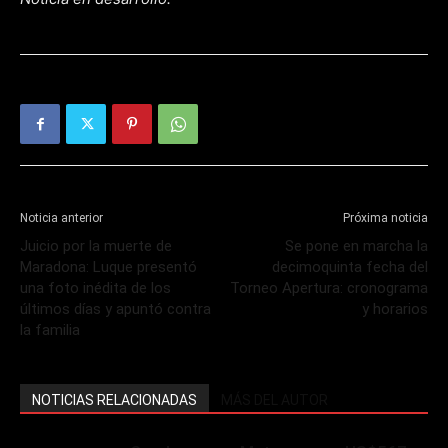
Noticia anterior
Próxima noticia
Juicio por la muerte de
Se pone en marcha la
Maradona: Luque presentó
decimoquinta fecha del
una foto inédita de los
Torneo Apertura: cronograma
últimos días y apuntó contra
y horarios
la familia
NOTICIAS RELACIONADAS
MÁS DEL AUTOR