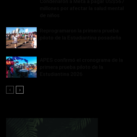
Condenaron a Meta a pagar US$567
millones por afectar la salud mental
de niños
Reprogramaron la primera prueba
piloto de la Estudiantina posadeña
APES confirmó el cronograma de la
primera prueba piloto de la
Estudiantina 2026