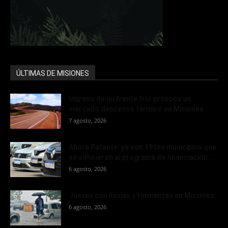
ÚLTIMAS DE MISIONES
Ingreso de un frente frío provoca un
marcado descenso térmico en Misiones
7 agosto, 2026
Ahora Patente: ya son 19 los municipios que
se adhirieron al programa de financiación...
6 agosto, 2026
Jueves con lluvias y tormentas en Misiones
6 agosto, 2026