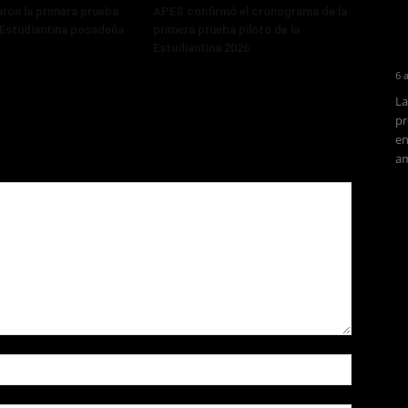
ron la primera prueba
APES confirmó el cronograma de la
a Estudiantina posadeña
primera prueba piloto de la
Estudiantina 2026
6 
La
pr
en
am