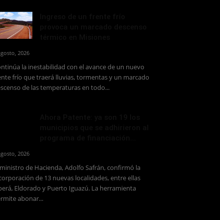
Ingreso de un frente frío
provoca un marcado descenso
térmico en Misiones
agosto, 2026
ntinúa la inestabilidad con el avance de un nuevo
ente frío que traerá lluvias, tormentas y un marcado
scenso de las temperaturas en todo...
Ahora Patente: ya son 19 los
municipios que se adhirieron al
programa de financiación...
agosto, 2026
 ministro de Hacienda, Adolfo Safrán, confirmó la
corporación de 13 nuevas localidades, entre ellas
erá, Eldorado y Puerto Iguazú. La herramienta
rmite abonar...