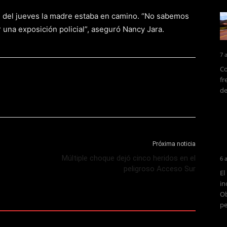
 22 del jueves la madre estaba en camino. “No sabemos
 una exposición policial”, aseguró Nancy Jara.
7 
Co
fr
de
Próxima noticia
Múltiple choque dejó cinco heridos en el
6 
peligroso Acceso Sur
El
in
Ob
pe