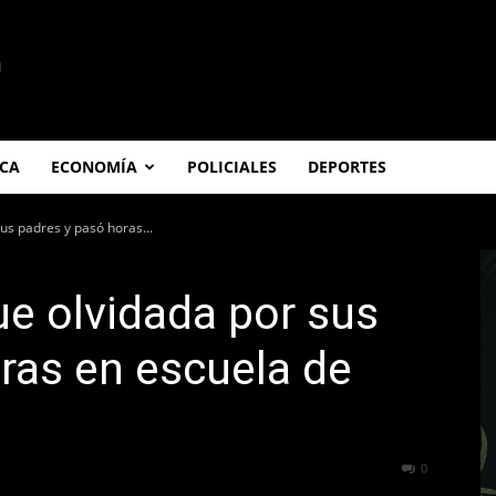
ICA
ECONOMÍA
POLICIALES
DEPORTES
us padres y pasó horas...
ue olvidada por sus
ras en escuela de
219
0