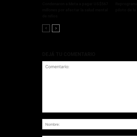
Condenaron a Meta a pagar US$567
Reprograma
millones por afectar la salud mental
piloto de l
de niños
DEJÁ TU COMENTARIO