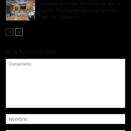
Posadas prorrogó hasta fin de año el
plan de facilidades de pago para la
Tasa de Comercio
DEJÁ TU COMENTARIO