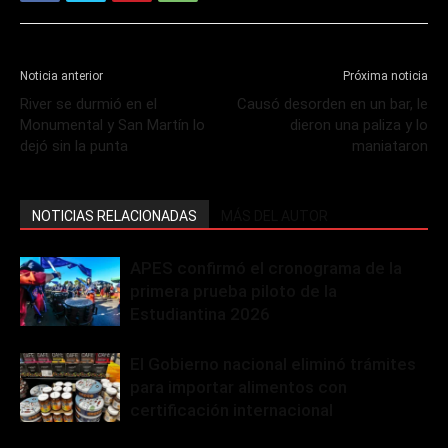
Noticia anterior
Próxima noticia
River se durmió en el
Causó desorden en un bar, le
Monumental y San Martín lo
dieron una paliza y lo
dejó sin la punta
maniataron
NOTICIAS RELACIONADAS
MÁS DEL AUTOR
APES confirmó el cronograma de la
primera prueba piloto de la
Estudiantina 2026
El Gobierno nacional eliminó trámites
para importar alimentos con
certificación internacional