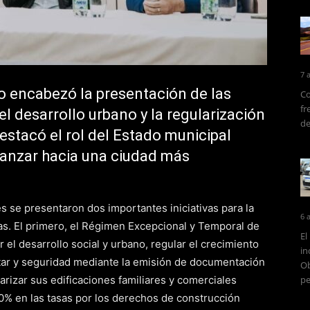
7 
o encabezó la presentación de las
Co
fr
 desarrollo urbano y la regularización
de
estacó el rol del Estado municipal
vanzar hacia una ciudad más
es se presentaron dos importantes iniciativas para la
6 
s. El primero, el Régimen Excepcional y Temporal de
El
 el desarrollo social y urbano, regular el crecimiento
in
estar y seguridad mediante la emisión de documentación
Ob
larizar sus edificaciones familiares y comerciales
pe
0% en las tasas por los derechos de construcción