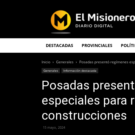
El
Misionero
DESTACADAS
PROVINCIALES
POLÍT
Inicio
Generales
Posadas presentó regímenes espe
Generales
Información destacada
Posadas present
especiales para r
construcciones
15 mayo, 2024