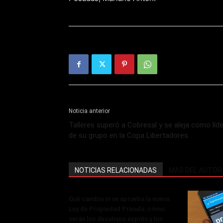
Noticia anterior
Talleres superó a Cobresal y se aleja como líde
de su grupo en la Copa Libertadores
NOTICIAS RELACIONADAS
MÁS DEL AUTOR
Qué cambia si se aprueba la nueva
Ley de Propiedad Privada: cómo
serán los desalojos exprés y los