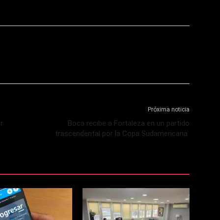
Próxima noticia
r
Boca recibe a Fortaleza en un partido
trascendental por la Copa Sudamericana