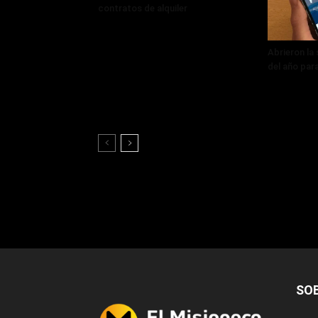
contratos de alquiler
Abrieron la
del año par
SO