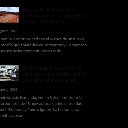
Ingreso de un frente frío
provoca un marcado descenso
térmico en Misiones
agosto, 2026
ntinúa la inestabilidad con el avance de un nuevo
ente frío que traerá lluvias, tormentas y un marcado
scenso de las temperaturas en todo...
Ahora Patente: ya son 19 los
municipios que se adhirieron al
programa de financiación...
agosto, 2026
 ministro de Hacienda, Adolfo Safrán, confirmó la
corporación de 13 nuevas localidades, entre ellas
erá, Eldorado y Puerto Iguazú. La herramienta
rmite abonar...