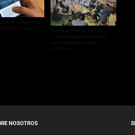
 segunda convocatoria
a las becas Progresar
Energía de Misiones y la CEM
conforman una mesa de trabajo
para brindar alivio al sector
productivo
BRE NOSOTROS
S