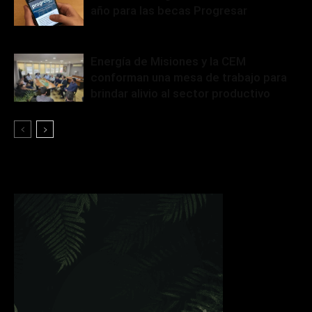
año para las becas Progresar
Energía de Misiones y la CEM
conforman una mesa de trabajo para
brindar alivio al sector productivo