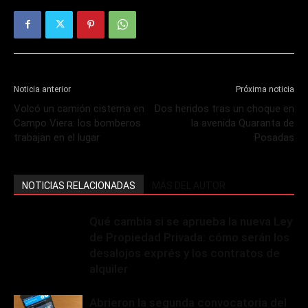
Noticia anterior
Próxima noticia
Volcó un camión cisterna en
Dos heridos tras un choque en
Campo Viera: los bomberos
la avenida Quaranta de
trabajan en el lugar
Posadas
NOTICIAS RELACIONADAS
MÁS DEL AUTOR
Qué cambia si se aprueba la nueva Ley
de Propiedad Privada: cómo serán los
desalojos exprés y los contratos de
alquiler
Abrieron la segunda convocatoria del