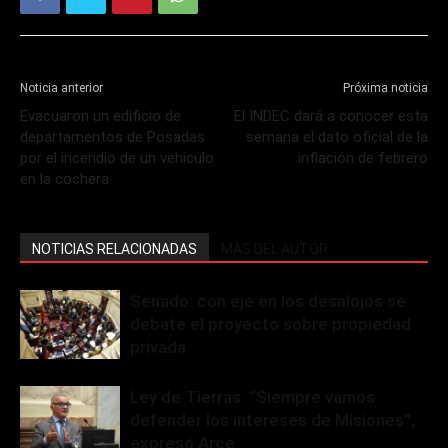
Noticia anterior
Próxima noticia
Evacuaron un edificio de
El INDEC dará a conocer esta
departamentos de Posadas
semana el dato oficial de la
por el incendio de un vehículo
inflación de febrero
en la cochera
NOTICIAS RELACIONADAS
MÁS DEL AUTOR
Senado: con eje en los desalojos se
debate el proyecto sobre propiedad
privada
Ley de Tierras: “Siempre vamos
defender los intereses de Misiones”,
expresó Arce