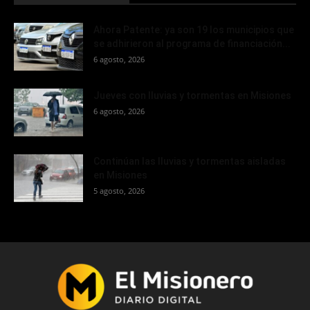
Ahora Patente: ya son 19 los municipios que
se adhirieron al programa de financiación...
6 agosto, 2026
Jueves con lluvias y tormentas en Misiones
6 agosto, 2026
Continúan las lluvias y tormentas aisladas
en Misiones
5 agosto, 2026