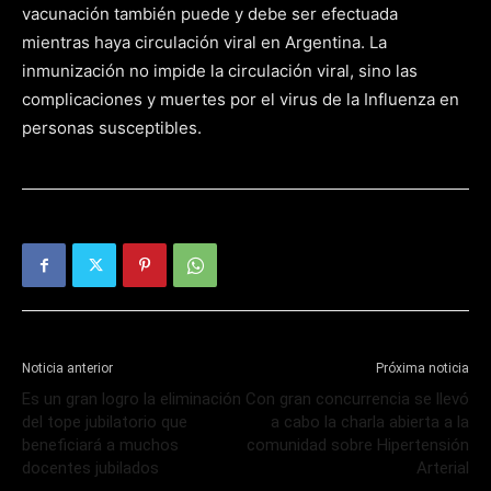
vacunación también puede y debe ser efectuada
mientras haya circulación viral en Argentina. La
inmunización no impide la circulación viral, sino las
complicaciones y muertes por el virus de la Influenza en
personas susceptibles.
Noticia anterior
Próxima noticia
Es un gran logro la eliminación
Con gran concurrencia se llevó
del tope jubilatorio que
a cabo la charla abierta a la
beneficiará a muchos
comunidad sobre Hipertensión
docentes jubilados
Arterial