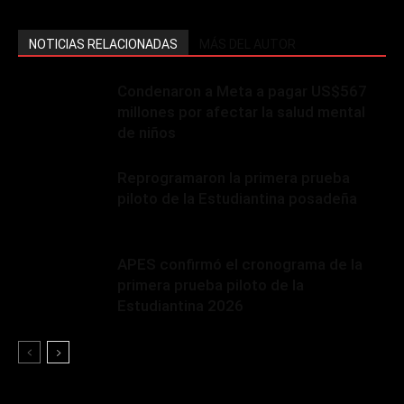
NOTICIAS RELACIONADAS
MÁS DEL AUTOR
Condenaron a Meta a pagar US$567
millones por afectar la salud mental
de niños
Reprogramaron la primera prueba
piloto de la Estudiantina posadeña
APES confirmó el cronograma de la
primera prueba piloto de la
Estudiantina 2026