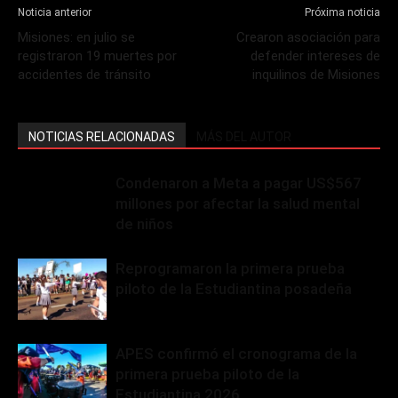
Noticia anterior
Próxima noticia
Misiones: en julio se
Crearon asociación para
registraron 19 muertes por
defender intereses de
accidentes de tránsito
inquilinos de Misiones
NOTICIAS RELACIONADAS
MÁS DEL AUTOR
Condenaron a Meta a pagar US$567
millones por afectar la salud mental
de niños
Reprogramaron la primera prueba
piloto de la Estudiantina posadeña
APES confirmó el cronograma de la
primera prueba piloto de la
Estudiantina 2026