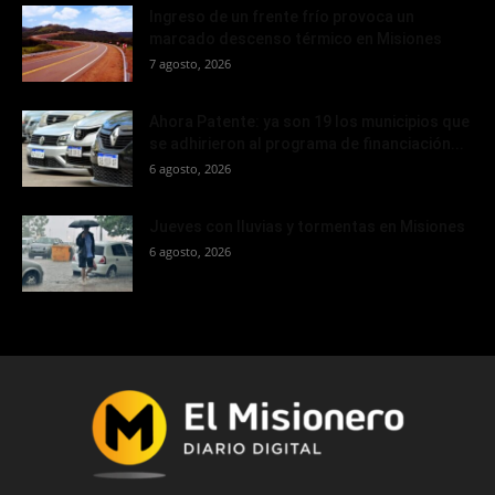
Ingreso de un frente frío provoca un
marcado descenso térmico en Misiones
7 agosto, 2026
Ahora Patente: ya son 19 los municipios que
se adhirieron al programa de financiación...
6 agosto, 2026
Jueves con lluvias y tormentas en Misiones
6 agosto, 2026