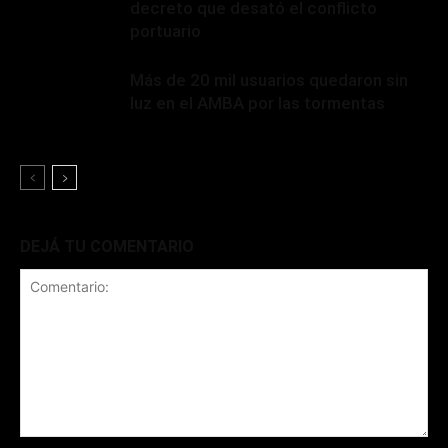
decreto que desató el conflicto
portuario
Más de 20 mil usuarios quedaron sin
luz en el AMBA por las tormentas
DEJÁ TU COMENTARIO