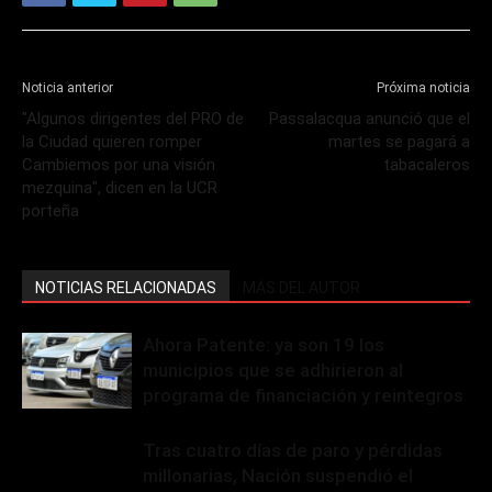
Noticia anterior
Próxima noticia
"Algunos dirigentes del PRO de
Passalacqua anunció que el
la Ciudad quieren romper
martes se pagará a
Cambiemos por una visión
tabacaleros
mezquina", dicen en la UCR
porteña
NOTICIAS RELACIONADAS
MÁS DEL AUTOR
Ahora Patente: ya son 19 los
municipios que se adhirieron al
programa de financiación y reintegros
Tras cuatro días de paro y pérdidas
millonarias, Nación suspendió el