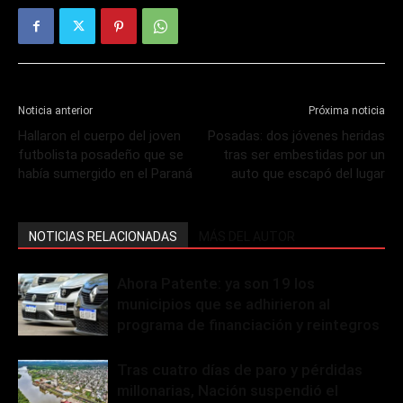
Noticia anterior
Próxima noticia
Hallaron el cuerpo del joven
Posadas: dos jóvenes heridas
futbolista posadeño que se
tras ser embestidas por un
había sumergido en el Paraná
auto que escapó del lugar
NOTICIAS RELACIONADAS
MÁS DEL AUTOR
Ahora Patente: ya son 19 los
municipios que se adhirieron al
programa de financiación y reintegros
Tras cuatro días de paro y pérdidas
millonarias, Nación suspendió el