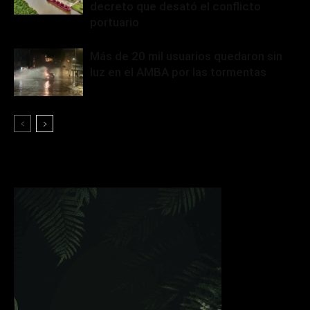
decreto que desató el conflicto
portuario
Más de 20 mil usuarios quedaron sin
luz en el AMBA por las tormentas