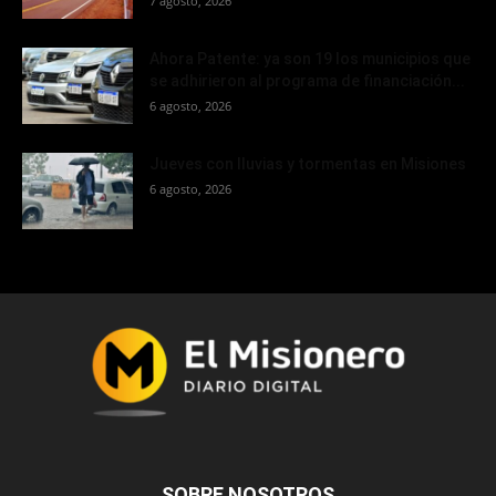
7 agosto, 2026
Ahora Patente: ya son 19 los municipios que
se adhirieron al programa de financiación...
6 agosto, 2026
Jueves con lluvias y tormentas en Misiones
6 agosto, 2026
SOBRE NOSOTROS