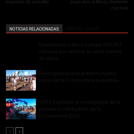
imputado de pedofilia
pegó duro a Messi charlando
con Pelé
NOTICIAS RELACIONADAS
MÁS DEL AUTOR
Condenaron a Meta a pagar US$567
millones por afectar la salud mental
de niños
Reprogramaron la primera prueba
piloto de la Estudiantina posadeña
APES confirmó el cronograma de la
primera prueba piloto de la
Estudiantina 2026