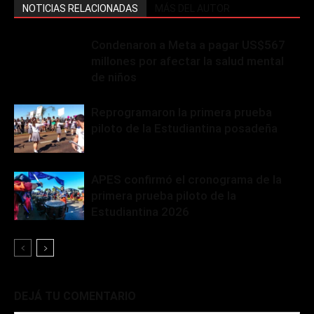
NOTICIAS RELACIONADAS
MÁS DEL AUTOR
Condenaron a Meta a pagar US$567
millones por afectar la salud mental
de niños
Reprogramaron la primera prueba
piloto de la Estudiantina posadeña
APES confirmó el cronograma de la
primera prueba piloto de la
Estudiantina 2026
DEJÁ TU COMENTARIO