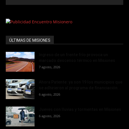
ÚLTIMAS DE MISIONES
Ingreso de un frente frío provoca un
marcado descenso térmico en Misiones
7 agosto, 2026
Ahora Patente: ya son 19 los municipios que
se adhirieron al programa de financiación...
6 agosto, 2026
Jueves con lluvias y tormentas en Misiones
6 agosto, 2026