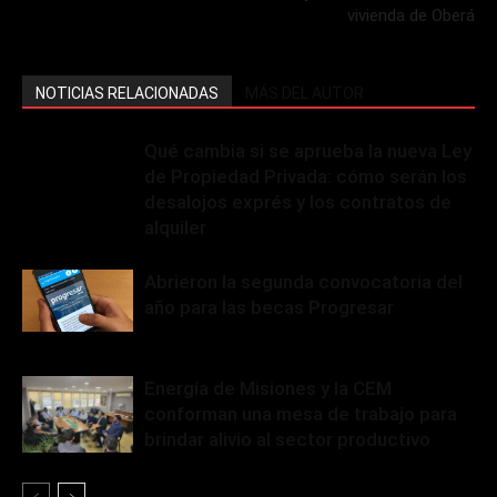
vivienda de Oberá
NOTICIAS RELACIONADAS
MÁS DEL AUTOR
Qué cambia si se aprueba la nueva Ley
de Propiedad Privada: cómo serán los
desalojos exprés y los contratos de
alquiler
Abrieron la segunda convocatoria del
año para las becas Progresar
Energía de Misiones y la CEM
conforman una mesa de trabajo para
brindar alivio al sector productivo