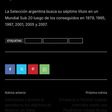
La Selección argentina busca su séptimo título en un
Mundial Sub 20 luego de los conseguidos en 1979, 1995,
1997, 2001, 2005 y 2007.
ETIQUETAS
Argentina
Mundial Sub 20
Nigeria
Noticia anterior
Próxima noticia
Inversiones y acceso al
Atraparon a “Arielito” cuando
gasoducto, los objetivos de
intentaba vender una
Misiones en China
PlayStation robada de una