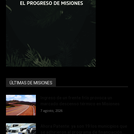
ÚLTIMAS DE MISIONES
Ingreso de un frente frío provoca un
marcado descenso térmico en Misiones
7 agosto, 2026
Ahora Patente: ya son 19 los municipios que
se adhirieron al programa de financiación...