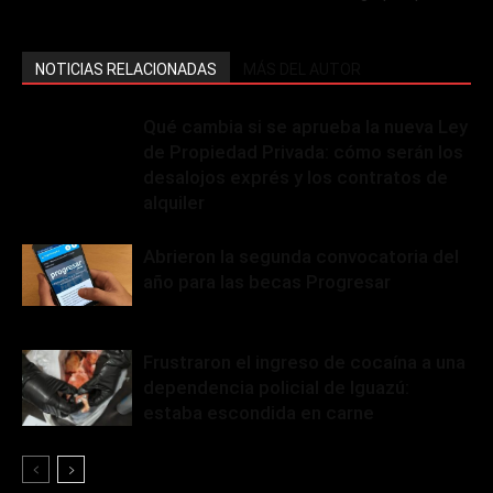
NOTICIAS RELACIONADAS
MÁS DEL AUTOR
Qué cambia si se aprueba la nueva Ley
de Propiedad Privada: cómo serán los
desalojos exprés y los contratos de
alquiler
Abrieron la segunda convocatoria del
año para las becas Progresar
Frustraron el ingreso de cocaína a una
dependencia policial de Iguazú:
estaba escondida en carne