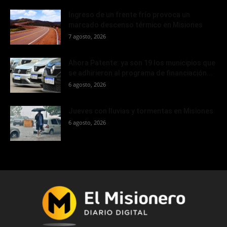
Ingreso de un frente frío provoca un
marcado descenso térmico en Misiones
7 agosto, 2026
Ahora Patente: ya son 19 los municipios que
se adhirieron al programa de financiación...
6 agosto, 2026
Jueves con lluvias y tormentas en Misiones
6 agosto, 2026