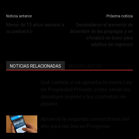
Noticia anterior
Próxima noticia
Menor de 13 años asesinó a
Desdoblaron el aumento de
su padrastro
diciembre de las prepagas y se
oficializó un bono para
adultos sin ingresos
NOTICIAS RELACIONADAS
MÁS DEL AUTOR
Qué cambia si se aprueba la nueva Ley
de Propiedad Privada: cómo serán los
desalojos exprés y los contratos de
alquiler
Abrieron la segunda convocatoria del
año para las becas Progresar