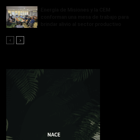
Energía de Misiones y la CEM
conforman una mesa de trabajo para
brindar alivio al sector productivo