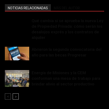
NOTICIAS RELACIONADAS
MÁS DEL AUTOR
Qué cambia si se aprueba la nueva Ley
de Propiedad Privada: cómo serán los
desalojos exprés y los contratos de
alquiler
Abrieron la segunda convocatoria del
año para las becas Progresar
Energía de Misiones y la CEM
conforman una mesa de trabajo para
brindar alivio al sector productivo