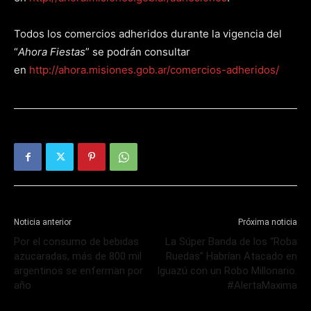
Todos los comercios adheridos durante la vigencia del
“
Ahora Fiestas
” se podrán consultar
en
http://ahora.misiones.gob.ar/comercios-adheridos/
Noticia anterior
Próxima noticia
Por el consumo de bebidas
La Súper Banda de los “Roba
azucaradas, más de 800 mil
Ruedas” Habrían Atacado en
argentinos se enferman por
Iguazú con un Robo Millonario.
año
#AlertaMaxima