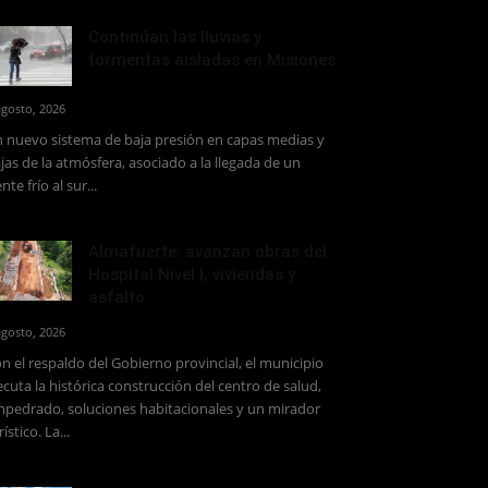
Continúan las lluvias y
tormentas aisladas en Misiones
agosto, 2026
 nuevo sistema de baja presión en capas medias y
jas de la atmósfera, asociado a la llegada de un
ente frío al sur...
Almafuerte: avanzan obras del
Hospital Nivel I, viviendas y
asfalto
agosto, 2026
n el respaldo del Gobierno provincial, el municipio
ecuta la histórica construcción del centro de salud,
pedrado, soluciones habitacionales y un mirador
rístico. La...