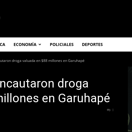
ICA
ECONOMÍA
POLICIALES
DEPORTES
autaron droga valuada en $88 millones en Garuhapé
incautaron droga
millones en Garuhapé
196
0