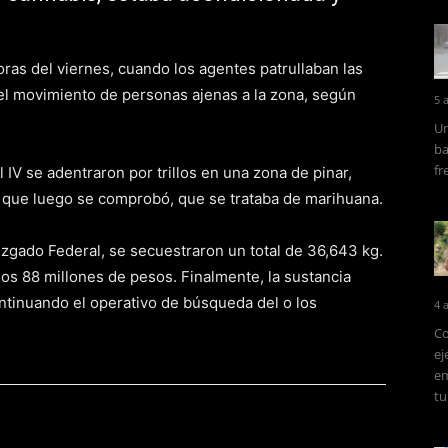
oras del viernes, cuando los agentes patrullaban las
el movimiento de personas ajenas a la zona, según
5 
Un
ba
fr
l IV se adentraron por trillos en una zona de pinar,
 que luego se comprobó, que se trataba de marihuana.
Juzgado Federal, se secuestraron un total de 36,643 kg.
los 88 millones de pesos. Finalmente, la sustancia
ontinuando el operativo de búsqueda del o los
4 
Co
ej
em
tu