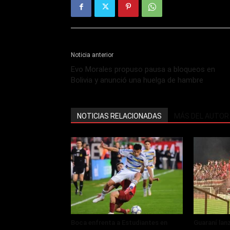
Noticia anterior
Evo Morales propuso pausa a bloqueos en
Bolivia y anunció una huelga de hambre
NOTICIAS RELACIONADAS
MÁS DEL AUTOR
Boca enfrenta a Estudiantes en
Guaraní lan