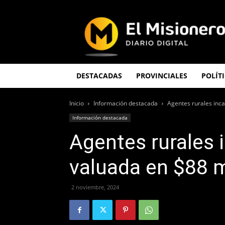
El
Misionero
DESTACADAS
PROVINCIALES
POLÍT
Inicio
Información destacada
Agentes rurales inc
Información destacada
Agentes rurales 
valuada en $88 
2 noviembre, 2024