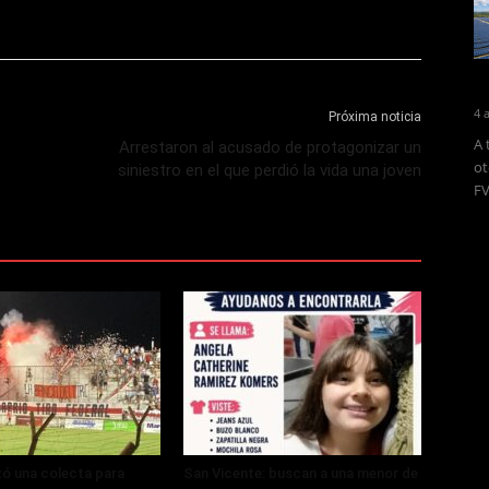
4 
Próxima noticia
A 
Arrestaron al acusado de protagonizar un
ot
siniestro en el que perdió la vida una joven
FV
zó una colecta para
San Vicente: buscan a una menor de