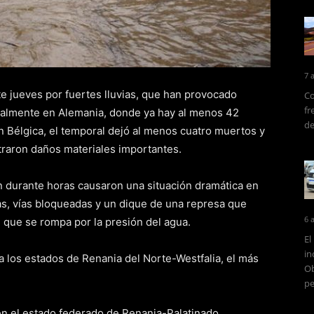
7 
e jueves por fuertes lluvias, que han provocado
Co
fr
ialmente en Alemania, donde ya hay al menos 42
de
 En Bélgica, el temporal dejó al menos cuatro muertos y
raron daños materiales importantes.
 durante horas causaron una situación dramática en
s, vías bloqueadas y un dique de una represa que
6 
e que se rompa por la presión del agua.
El
in
a los estados de Renania del Norte-Westfalia, el más
Ob
pe
en el estado federado de Renania-Palatinado,