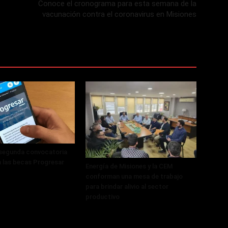
Conoce el cronograma para esta semana de la
vacunación contra el coronavirus en Misiones
 segunda convocatoria
a las becas Progresar
Energía de Misiones y la CEM
conforman una mesa de trabajo
para brindar alivio al sector
productivo