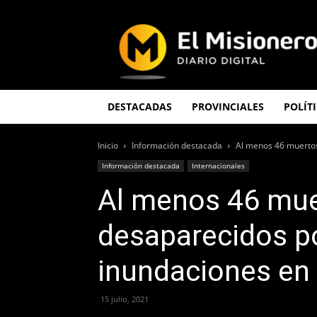
El
Misionero
DESTACADAS
PROVINCIALES
POLÍT
Inicio
Información destacada
Al menos 46 muertos
Información destacada
Internacionales
Al menos 46 mue
desaparecidos po
inundaciones en 
15 julio, 2021