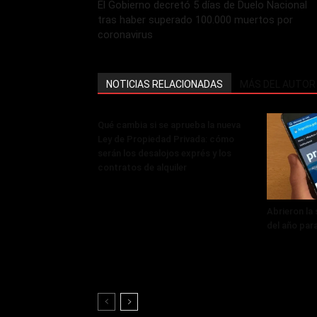
El Gobierno decretó 5 días de Duelo Nacional
tras haber superado 100.000 muertos por
coronavirus
NOTICIAS RELACIONADAS
MÁS DEL AUTOR
Qué cambia si se aprueba la nueva
Ley de Propiedad Privada: cómo
serán los desalojos exprés y los
contratos de alquiler
Abrieron la
del año par