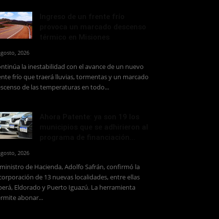
Ingreso de un frente frío
provoca un marcado descenso
térmico en Misiones
agosto, 2026
ntinúa la inestabilidad con el avance de un nuevo
ente frío que traerá lluvias, tormentas y un marcado
scenso de las temperaturas en todo...
Ahora Patente: ya son 19 los
municipios que se adhirieron al
programa de financiación...
agosto, 2026
 ministro de Hacienda, Adolfo Safrán, confirmó la
corporación de 13 nuevas localidades, entre ellas
erá, Eldorado y Puerto Iguazú. La herramienta
rmite abonar...