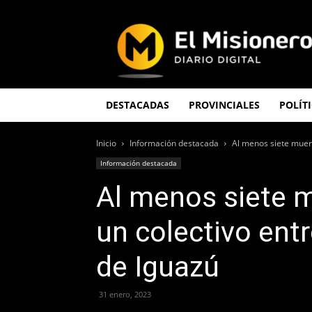
El
Misionero
DESTACADAS
PROVINCIALES
POLÍT
Inicio
Información destacada
Al menos siete muerto
Información destacada
Al menos siete m
un colectivo entr
de Iguazú
31 enero, 2023