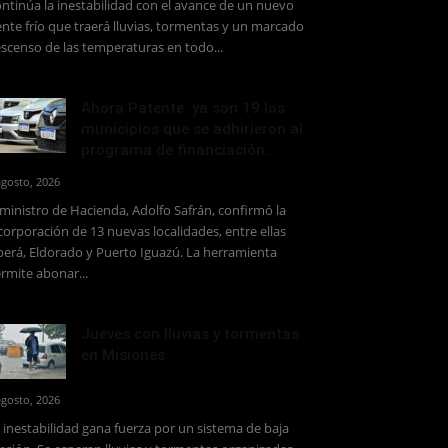
ntinúa la inestabilidad con el avance de un nuevo
ente frío que traerá lluvias, tormentas y un marcado
scenso de las temperaturas en todo...
Ahora Patente: ya son 19 los
municipios que se adhirieron al
programa de financiación...
agosto, 2026
 ministro de Hacienda, Adolfo Safrán, confirmó la
corporación de 13 nuevas localidades, entre ellas
erá, Eldorado y Puerto Iguazú. La herramienta
rmite abonar...
Jueves con lluvias y tormentas
en Misiones
agosto, 2026
 inestabilidad gana fuerza por un sistema de baja