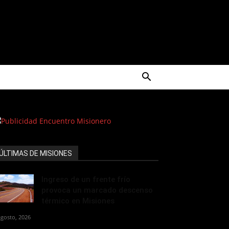
ÚLTIMAS DE MISIONES
Ingreso de un frente frío
provoca un marcado descenso
térmico en Misiones
agosto, 2026