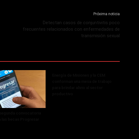
Próxima noticia
Detectan casos de conjuntivitis poco
frecuentes relacionados con enfermedades de
transmisión sexual
Energía de Misiones y la CEM
conforman una mesa de trabajo
para brindar alivio al sector
productivo
 segunda convocatoria
a las becas Progresar