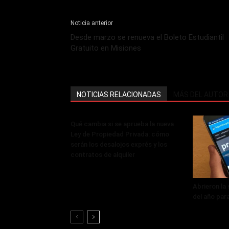
Noticia anterior
Desde marzo se renueva el Boleto Estudiantil
Gratuito en Misiones
NOTICIAS RELACIONADAS
MÁS DEL AUTOR
Qué cambia si se aprueba la nueva
Ley de Propiedad Privada: cómo
serán los desalojos exprés y los
contratos de alquiler
Abrieron la
del año par