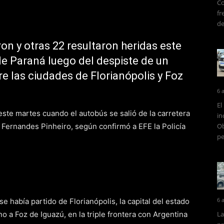
Co
fr
de
on y otras 22 resultaron heridas este
de Paraná luego del despiste de un
re las ciudades de Florianópolis y Foz
6 
El
este martes cuando el autobús se salió de la carretera
in
e Fernandes Pinheiro, según confirmó a EFE la Policía
Ob
pe
6 
e había partido de Florianópolis, la capital del estado
o a Foz de Iguazú, en la triple frontera con Argentina
La