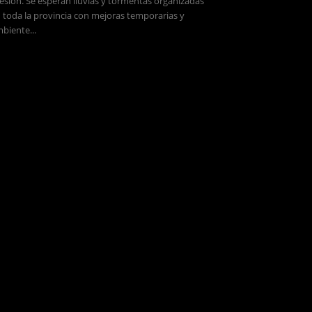
esión. Se esperan lluvias y tormentas organizadas
 toda la provincia con mejoras temporarias y
biente...