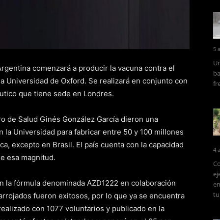
5 
Un
Argentina comenzará a producir la vacuna contra el
ba
 la Universidad de Oxford. Se realizará en conjunto con
fr
éutico que tiene sede en Londres.
tro de Salud Ginés González García dieron una
 la Universidad para fabricar entre 50 y 100 millones
ca, excepto en Brasil. El país cuenta con la capacidad
4 
de esa magnitud.
Co
ej
 en la fórmula denominada AZD1222 en colaboración
em
tu
arrojados fueron exitosos, por lo que ya se encuentra
 realizado con 1077 voluntarios y publicado en la