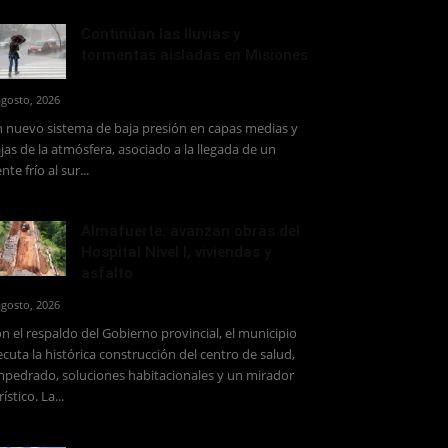
Continúan las lluvias y
tormentas aisladas en Misiones
agosto, 2026
 nuevo sistema de baja presión en capas medias y
jas de la atmósfera, asociado a la llegada de un
ente frío al sur...
Almafuerte: avanzan obras del
Hospital Nivel I, viviendas y
asfalto
agosto, 2026
n el respaldo del Gobierno provincial, el municipio
ecuta la histórica construcción del centro de salud,
pedrado, soluciones habitacionales y un mirador
rístico. La...