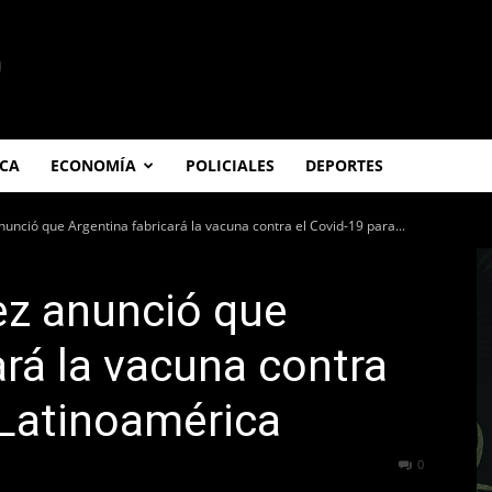
ICA
ECONOMÍA
POLICIALES
DEPORTES
unció que Argentina fabricará la vacuna contra el Covid-19 para...
ez anunció que
ará la vacuna contra
 Latinoamérica
568
0