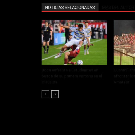
NOTICIAS RELACIONADAS
MÁS DEL AUTOR
Boca enfrenta a Estudiantes en
Guaraní lan
busca de su primera victoria en el
afrontar lo
Clausura
Amateur