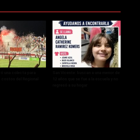
zó una colecta para
San Vicente: buscan a una menor de
s costos del Regional
12 años que se fue a la escuela y no
regresó a su hogar