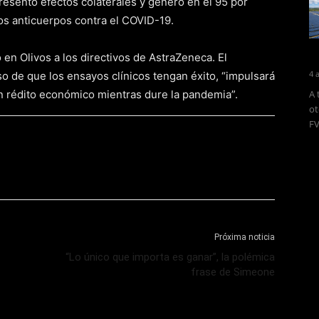
presentó efectos colaterales y generó en el 95 por
os anticuerpos contra el COVID-19.
o en Olivos a los directivos de AstraZeneca. El
4 
o de que los ensayos clínicos tengan éxito, “impulsará
sin rédito económico mientras dure la pandemia”.
A 
ot
FV
Próxima noticia
“Lo único que importa es ganar”, la polémica
frase de Simeone