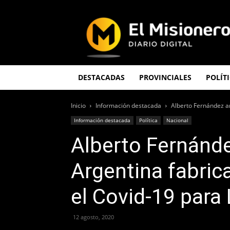
El
Misionero
DESTACADAS
PROVINCIALES
POLÍT
Inicio
Información destacada
Alberto Fernández an
Información destacada
Política
Nacional
Alberto Fernánd
Argentina fabric
el Covid-19 para
12 agosto, 2020