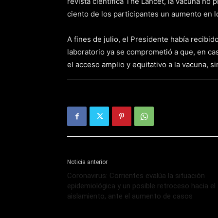
revista científica The Lancet, la vacuna no 
ciento de los participantes un aumento en l
A fines de julio, el Presidente había recibid
laboratorio ya se comprometió a que, en cas
el acceso amplio y equitativo a la vacuna, 
Noticia anterior
Coronavirus: Corrientes evalúa la situación
epidemiológica y un posible retroceso hacia el
aislamiento, ante el aumento de casos