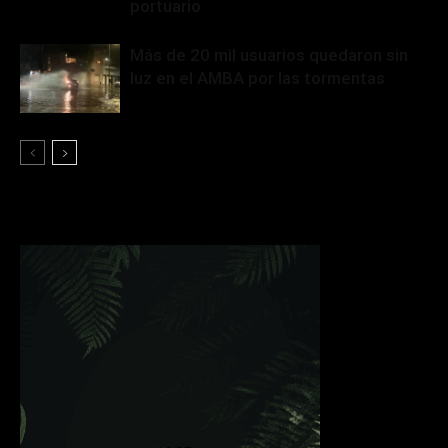
portuario
Más de 20 mil usuarios quedaron sin
luz en el AMBA por las tormentas