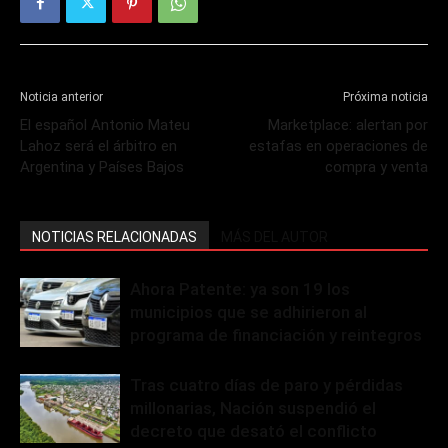
Noticia anterior
Próxima noticia
El español Antonio Mateu
Marketplace: alertan por
Lahoz será el árbitro en
estafas en operaciones de
Argentina y Países Bajos
compra y venta
NOTICIAS RELACIONADAS
MÁS DEL AUTOR
Ahora Patente: ya son 19 los
municipios que se adhirieron al
programa de financiación y reintegros
Tras cuatro días de paro y pérdidas
millonarias, Nación suspendió el
decreto que desató el conflicto