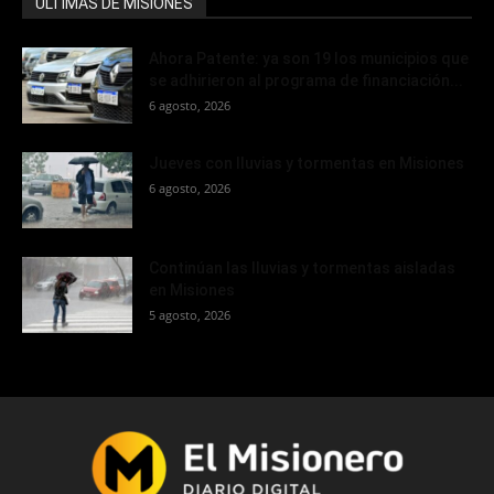
ÚLTIMAS DE MISIONES
Ahora Patente: ya son 19 los municipios que
se adhirieron al programa de financiación...
6 agosto, 2026
Jueves con lluvias y tormentas en Misiones
6 agosto, 2026
Continúan las lluvias y tormentas aisladas
en Misiones
5 agosto, 2026