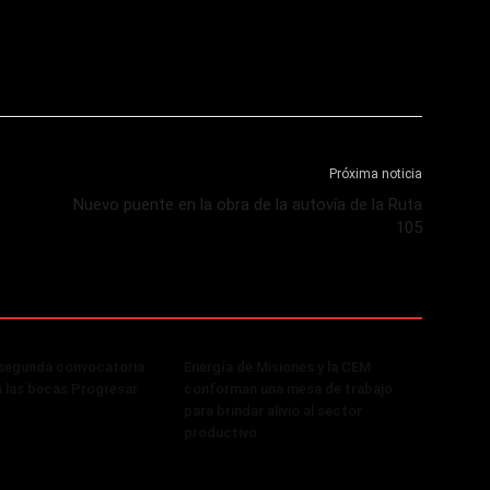
Próxima noticia
Nuevo puente en la obra de la autovía de la Ruta
105
 segunda convocatoria
Energía de Misiones y la CEM
a las becas Progresar
conforman una mesa de trabajo
para brindar alivio al sector
productivo