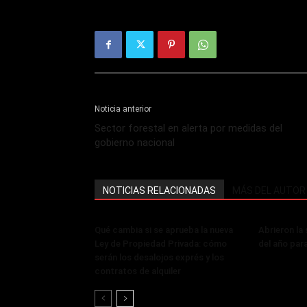
Noticia anterior
Sector forestal en alerta por medidas del
gobierno nacional
NOTICIAS RELACIONADAS
MÁS DEL AUTOR
Qué cambia si se aprueba la nueva
Abrieron la
Ley de Propiedad Privada: cómo
del año par
serán los desalojos exprés y los
contratos de alquiler