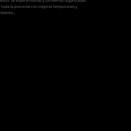
esión. Se esperan lluvias y tormentas organizadas
 toda la provincia con mejoras temporarias y
biente...