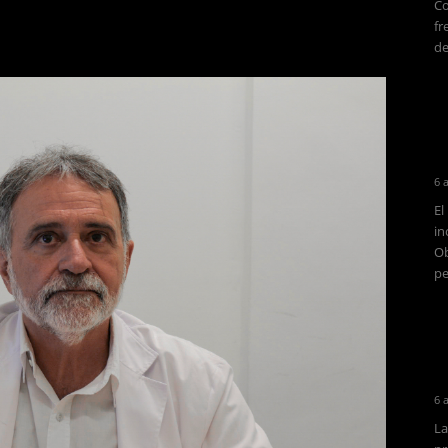
Co
fr
de
6 
El
in
Ob
pe
6 
La