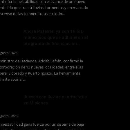
ntinúa la inestabilidad con el avance de un nuevo
ente frío que traerá lluvias, tormentas y un marcado
scenso de las temperaturas en todo...
Ahora Patente: ya son 19 los
municipios que se adhirieron al
programa de financiación...
agosto, 2026
 ministro de Hacienda, Adolfo Safrán, confirmó la
corporación de 13 nuevas localidades, entre ellas
erá, Eldorado y Puerto Iguazú. La herramienta
rmite abonar...
Jueves con lluvias y tormentas
en Misiones
agosto, 2026
 inestabilidad gana fuerza por un sistema de baja