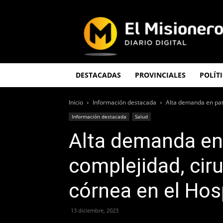
El
Misionero
DESTACADAS
PROVINCIALES
POLÍT
Inicio
Información destacada
Alta demanda en pato
Información destacada
Salud
Alta demanda en 
complejidad, ciru
córnea en el Hos
13 diciembre, 2023