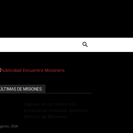
ÚLTIMAS DE MISIONES
Ingreso de un frente frío
provoca un marcado descenso
térmico en Misiones
agosto, 2026