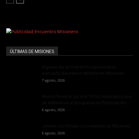
ÚLTIMAS DE MISIONES
Ingreso de un frente frío provoca un
marcado descenso térmico en Misiones
7 agosto, 2026
Ahora Patente: ya son 19 los municipios que
se adhirieron al programa de financiación...
6 agosto, 2026
Jueves con lluvias y tormentas en Misiones
6 agosto, 2026