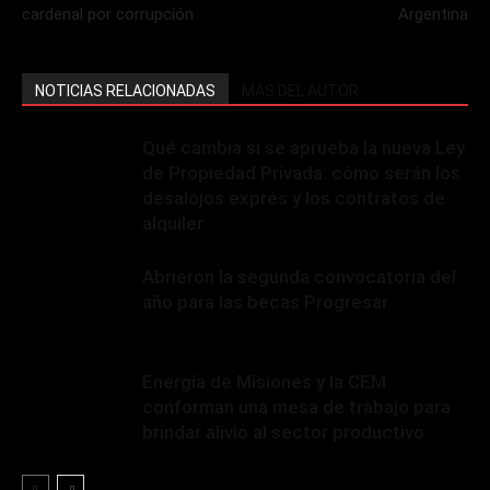
cardenal por corrupción
Argentina
NOTICIAS RELACIONADAS
MÁS DEL AUTOR
Qué cambia si se aprueba la nueva Ley
de Propiedad Privada: cómo serán los
desalojos exprés y los contratos de
alquiler
Abrieron la segunda convocatoria del
año para las becas Progresar
Energía de Misiones y la CEM
conforman una mesa de trabajo para
brindar alivio al sector productivo