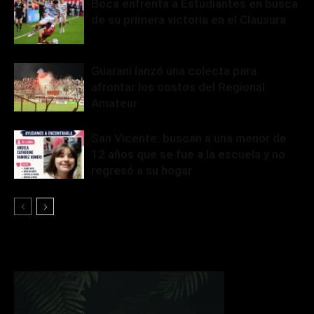
Boca enfrenta a Estudiantes en busca
de su primera victoria en el Clausura
Guaraní lanzó una colecta para
afrontar los costos del Regional
Amateur
San Vicente: buscan a una menor de
12 años que se fue a la escuela y no
regresó a su hogar