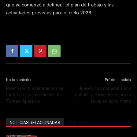
que ya comenzó a delinear el plan de trabajo y las
actividades previstas para el ciclo 2026.
Noticia anterior
Próxima noticia
River venció a Gimnasia y se
Jueves con mañana fría y
metió en las semifinales del
probables lluvias leves por la
Torneo Apertura
tarde en zona norte
NOTICIAS RELACIONADAS
MÁS DEL AUTOR