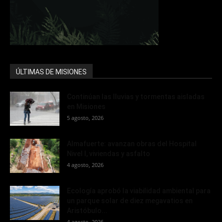
ÚLTIMAS DE MISIONES
Continúan las lluvias y tormentas aisladas
en Misiones
5 agosto, 2026
Almafuerte: avanzan obras del Hospital
Nivel I, viviendas y asfalto
4 agosto, 2026
Ecología aprobó la viabilidad ambiental para
un parque solar de diez megavatios en
Aristóbulo...
4 agosto, 2026