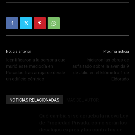
Noticia anterior
Próxima noticia
Identificaron a la persona que
Iniciaron las obras de
murió este mediodía en
asfaltado sobre la avenida 9
Posadas tras arrojarse desde
de Julio en el kilómetro 1 de
un edificio céntrico
Eldorado
NOTICIAS RELACIONADAS
MÁS DEL AUTOR
Qué cambia si se aprueba la nueva Ley
de Propiedad Privada: cómo serán los
desalojos exprés y los contratos de