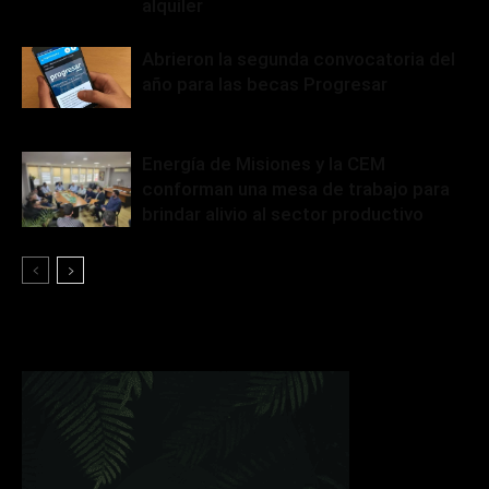
alquiler
Abrieron la segunda convocatoria del
año para las becas Progresar
Energía de Misiones y la CEM
conforman una mesa de trabajo para
brindar alivio al sector productivo