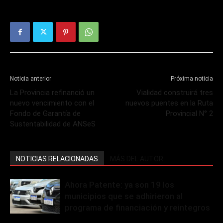
Noticia anterior
Próxima noticia
La Provincia refinanció un
Vialidad construirá tres
nuevo vencimiento con el
nuevos puentes en la Ruta
Fondo de Garantía de
Provincial N° 2
Sustentabilidad de ANSeS
NOTICIAS RELACIONADAS
MÁS DEL AUTOR
Ahora Patente: ya son 19 los
municipios que se adhirieron al
programa de financiación y reintegros