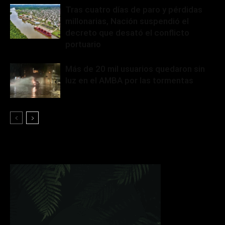
Tras cuatro días de paro y pérdidas
millonarias, Nación suspendió el
decreto que desató el conflicto
portuario
Más de 20 mil usuarios quedaron sin
luz en el AMBA por las tormentas