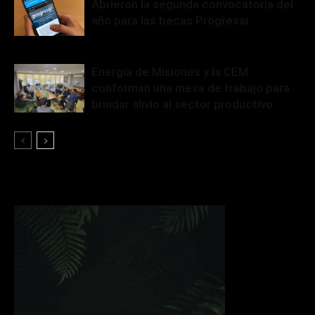
Abrieron la segunda convocatoria del
año para las becas Progresar
Energía de Misiones y la CEM
conforman una mesa de trabajo para
brindar alivio al sector productivo