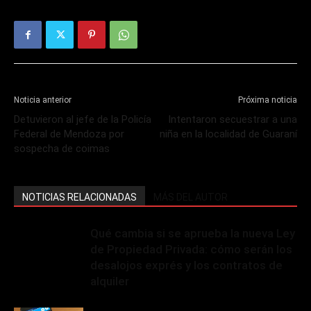
Noticia anterior
Próxima noticia
Detuvieron al jefe de la Policía
Intentaron secuestrar a una
Federal de Mendoza por
niña en la localidad de Guaraní
sospecha de coimas
NOTICIAS RELACIONADAS
MÁS DEL AUTOR
Qué cambia si se aprueba la nueva Ley
de Propiedad Privada: cómo serán los
desalojos exprés y los contratos de
alquiler