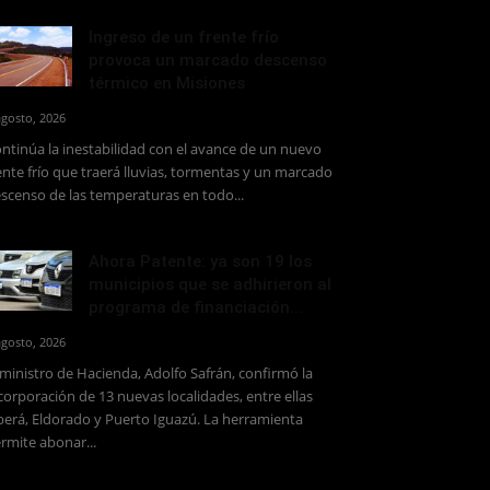
Ingreso de un frente frío
provoca un marcado descenso
térmico en Misiones
agosto, 2026
ntinúa la inestabilidad con el avance de un nuevo
ente frío que traerá lluvias, tormentas y un marcado
scenso de las temperaturas en todo...
Ahora Patente: ya son 19 los
municipios que se adhirieron al
programa de financiación...
agosto, 2026
 ministro de Hacienda, Adolfo Safrán, confirmó la
corporación de 13 nuevas localidades, entre ellas
erá, Eldorado y Puerto Iguazú. La herramienta
rmite abonar...