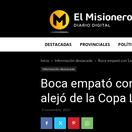
El
Misionero
DESTACADAS
PROVINCIALES
POLÍT
Inicio
Información destacada
Boca empató con San
Información destacada
Boca empató con
alejó de la Copa
9 noviembre, 2023