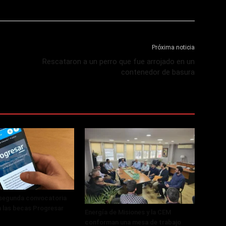
Próxima noticia
Rescataron a un perro que fue arrojado en un
contenedor de basura
 segunda convocatoria
a las becas Progresar
Energía de Misiones y la CEM
conforman una mesa de trabajo