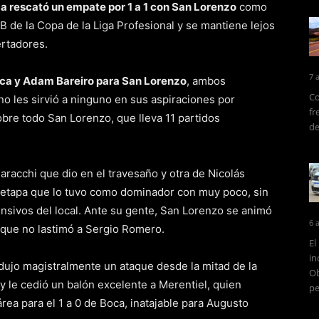
oca rescató un empate por 1 a 1 con San Lorenzo
como
B de la Copa de la Liga Profesional y se mantiene lejos
ertadores.
7 
oca y Adam Bareiro para San Lorenzo
, ambos
Co
 les sirvió a ninguno en sus aspiraciones por
fr
obre todo San Lorenzo, que lleva 11 partidos
de
racchi que dio en el travesaño y otra de Nicolás
ra etapa que lo tuvo como dominador con muy poco, sin
ensivos del local. Ante su gente, San Lorenzo se animó
6 
unque no lastimó a Sergio Romero.
El
in
dujo magistralmente un ataque desde la mitad de la
Ob
 y le cedió un balón excelente a Merentiel, quien
pe
rea para el 1 a 0 de Boca, inatajable para Augusto