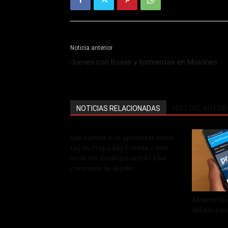
Noticia anterior
Jueves con lluvias y tormentas en Misiones
NOTICIAS RELACIONADAS
MÁS DEL AUTOR
Qué cambia si se aprueba la nueva
Ley de Propiedad Privada: cómo
serán los desalojos exprés y los
contratos de alquiler
Abrieron la
del año par