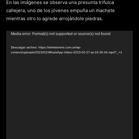
En las imágenes se observa una presunta trifulca
callejera, uno de los jóvenes empuña un machete
mientras otro lo agrede arrojándole piedras.
Reproductor
Media error: Format(s) not supported or source(s) not found
de
Descargar archivo: https://elmisionero.com.ar/wp-
video
content/uploads/2023/02/WhatsApp-Video-2023-02-27-at-19.36.04.mp4?_=1