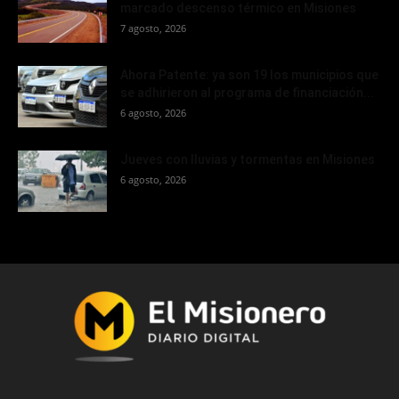
marcado descenso térmico en Misiones
7 agosto, 2026
Ahora Patente: ya son 19 los municipios que
se adhirieron al programa de financiación...
6 agosto, 2026
Jueves con lluvias y tormentas en Misiones
6 agosto, 2026